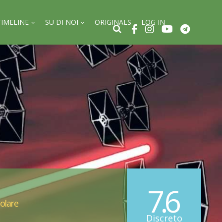
TIMELINE
SU DI NOI
ORIGINALS
LOG IN
7.6
golare
Discreto