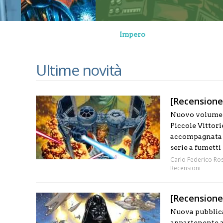
Impero
Ultime novità
[Recensione]
Nuovo volume a
Piccole Vittori
accompagnata a
serie a fumetti
Carlo Federico Ros
Recensioni
[Recensione]
Nuova pubblica
appartenente al