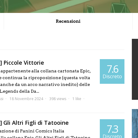
Recensioni
 Piccole Vittorie
7.6
ppartenente alla collana cartonata Epic,
Discreto
e continua la riproposizione (questa volta
nche da un arco narrativo inedito) delle
 Legends della Da...
si
18 Novembre 2024
398 views
1 like
 Gli Altri Figli di Tatooine
7.3
zione di Panini Comics Italia
Discreto
la collana Epic, Gli Altri Figli di Tatooine