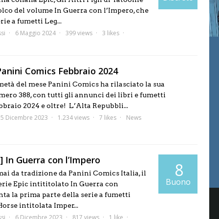
olco del volume In Guerra con l’Impero, che
rie a fumetti Leg...
si
6 Maggio 2024
399 views
3 likes
anini Comics Febbraio 2024
età del mese Panini Comics ha rilasciato la sua
ro 388, con tutti gli annunci dei libri e fumetti
bbraio 2024 e oltre! L’Alta Repubbli...
15 Dicembre 2023
1.234 views
7 likes
News
] In Guerra con l’Impero
8
i da tradizione da Panini Comics Italia, il
Buono
rie Epic intititolato In Guerra con
ta la prima parte della serie a fumetti
rse intitolata Imper...
si
6 Dicembre 2023
817 views
1 like