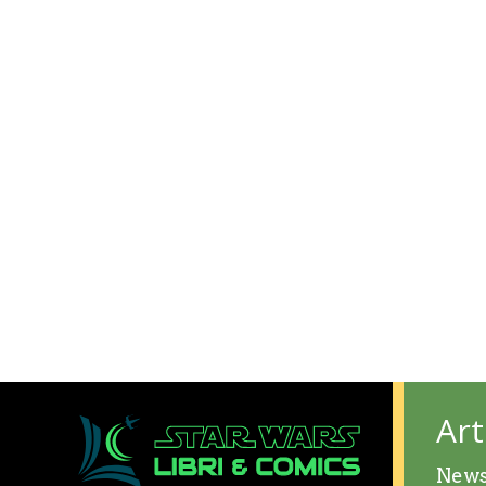
Art
New