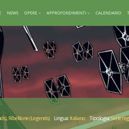
E
NEWS
OPERE
APPROFONDIMENTI
CALENDARIO
ds)
,
Ribellione (Legends)
Lingua:
Italiano
Tipologia:
Serie re