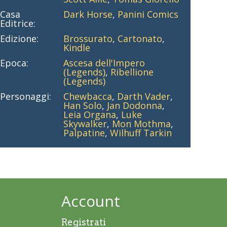
Casa
Dark Horse
,
Panini Comics
Editrice:
Edizione:
Brossurato
,
Cartonato
,
Kindle
Epoca:
Ascesa dell'Impero
(Legends)
,
Ribellione
(Legends)
Personaggi:
Chewbacca
,
Darth Vader
,
Han Solo
,
Jan Dodonna
,
Leia Organa
,
Luke
Skywalker
,
Mon Mothma
,
Palpatine
,
Wilhuff Tarkin
Account
Registrati