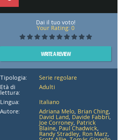
Dai il tuo voto!
Your Rating:
0
WRITE A REVIEW
Tipologia:
Serie regolare
Età di
Adulti
lettura:
Lingua:
Italiano
Autore:
Adriana Melo
,
Brian Ching
,
David Land
,
Davide Fabbri
,
Joe Corroney
,
Patrick
Blaine
,
Paul Chadwick
,
Randy Stradley
,
Ron Marz
,
Scott Allie
,
Tomás Giorello