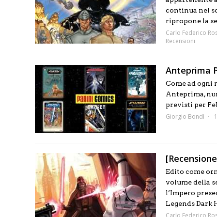
continua nel s
ripropone la se
Carlo Federico Ros
Recensioni
Anteprima P
Come ad ogni m
Anteprima, nume
previsti per Fe
Giorgio Bondì
[Recensione
Edito come orma
volume della se
l’Impero presen
Legends Dark Ho
Carlo Federico Ros