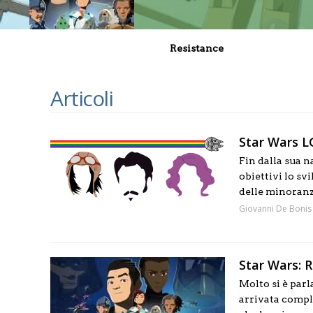
Resistance
Articoli
Star Wars LG
Fin dalla sua n
obiettivi lo sv
delle minoranze
Giovanni De Bonis
Star Wars: R
Molto si è parl
arrivata compl