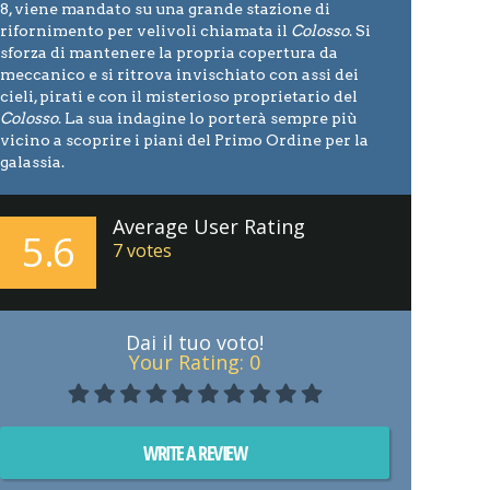
8, viene mandato su una grande stazione di
rifornimento per velivoli chiamata il
Colosso
. Si
sforza di mantenere la propria copertura da
meccanico e si ritrova invischiato con assi dei
cieli, pirati e con il misterioso proprietario del
Colosso
. La sua indagine lo porterà sempre più
vicino a scoprire i piani del Primo Ordine per la
galassia.
Average User Rating
5.6
7
votes
Dai il tuo voto!
Your Rating:
0
WRITE A REVIEW