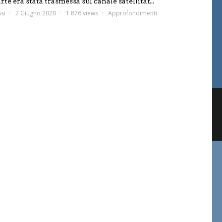
te era stata trasmessa sul canale satellitar...
si
2 Giugno 2020
1.876 views
Approfondimenti