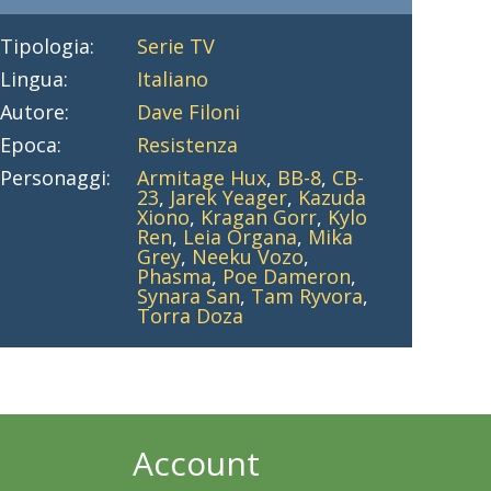
Tipologia:
Serie TV
Lingua:
Italiano
Autore:
Dave Filoni
Epoca:
Resistenza
Personaggi:
Armitage Hux
,
BB-8
,
CB-
23
,
Jarek Yeager
,
Kazuda
Xiono
,
Kragan Gorr
,
Kylo
Ren
,
Leia Organa
,
Mika
Grey
,
Neeku Vozo
,
Phasma
,
Poe Dameron
,
Synara San
,
Tam Ryvora
,
Torra Doza
Account