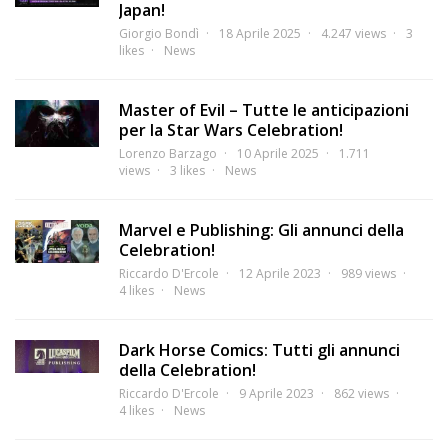
Japan!
Giorgio Bondì
18 Aprile 2025
4.247 views
3
likes
News
Master of Evil – Tutte le anticipazioni
per la Star Wars Celebration!
Lorenzo Barzago
10 Aprile 2025
1.711
views
3 likes
News
Marvel e Publishing: Gli annunci della
Celebration!
Riccardo D'Ercole
12 Aprile 2023
989 views
4 likes
News
Dark Horse Comics: Tutti gli annunci
della Celebration!
Riccardo D'Ercole
9 Aprile 2023
862 views
4 likes
News