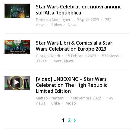
Star Wars Celebration: nuovi annunci
sull’Alta Repubblica
Federico Montagner
9 Aprile 2023
752
views
3 likes
News
Star Wars Libri & Comics alla Star
Wars Celebration Europe 2023!
Giorgio Bondì
15 Febbraio 2023
578 views
3 likes
Eventi
,
News
[Video] UNBOXING – Star Wars
Celebration The High Republic
Limited Edition
Matteo Firenzani
7 Novembre 2022
149
views
0 like
Video
1
2