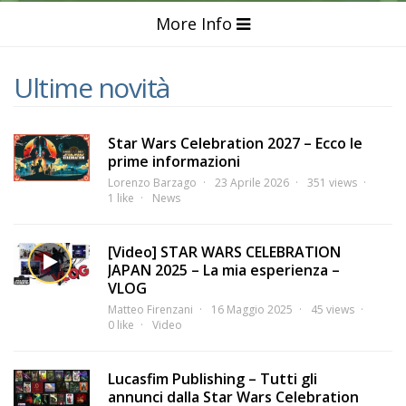
More Info
Ultime novità
Star Wars Celebration 2027 – Ecco le
prime informazioni
Lorenzo Barzago
23 Aprile 2026
351 views
1 like
News
[Video] STAR WARS CELEBRATION
JAPAN 2025 – La mia esperienza –
VLOG
Matteo Firenzani
16 Maggio 2025
45 views
0 like
Video
Lucasfim Publishing – Tutti gli
annunci dalla Star Wars Celebration