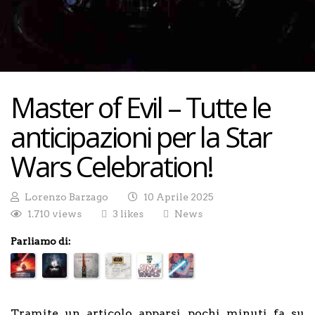
Master of Evil – Tutte le
anticipazioni per la Star
Wars Celebration!
Lorenzo Barzago
10 Aprile 2025
1.710 views
3 likes
News
Parliamo di:
Tramite un articolo apparsi pochi minuti fa su