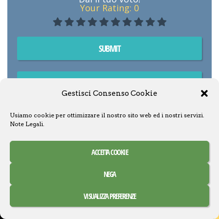
Your Rating:
0
SUBMIT
WRITE A REVIEW
Gestisci Consenso Cookie
Usiamo cookie per ottimizzare il nostro sito web ed i nostri servizi.
Lingua:
Inglese
Note Legali
.
Autore:
George Lucas
,
Lucasfilm
ACCETTA COOKIE
NEGA
VISUALIZZA PREFERENZE