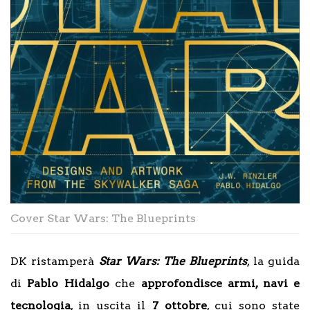
Cover Star Wars: The Blueprints
DK ristamperà
Star Wars: The Blueprints
, la guida
di
Pablo Hidalgo
che
approfondisce armi, navi e
tecnologia
, in uscita il
7 ottobre
, cui sono state