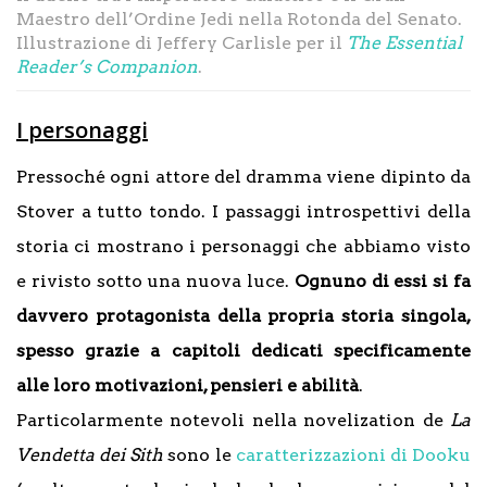
Maestro dell’Ordine Jedi nella Rotonda del Senato.
Illustrazione di Jeffery Carlisle per il
The Essential
Reader’s Companion
.
I personaggi
Pressoché ogni attore del dramma viene dipinto da
Stover a tutto tondo. I passaggi introspettivi della
storia ci mostrano i personaggi che abbiamo visto
e rivisto sotto una nuova luce.
Ognuno di essi si fa
davvero protagonista della propria storia singola,
spesso grazie a capitoli dedicati specificamente
alle loro motivazioni, pensieri e abilità
.
Particolarmente notevoli nella novelization de
La
Vendetta dei Sith
sono le
caratterizzazioni di Dooku