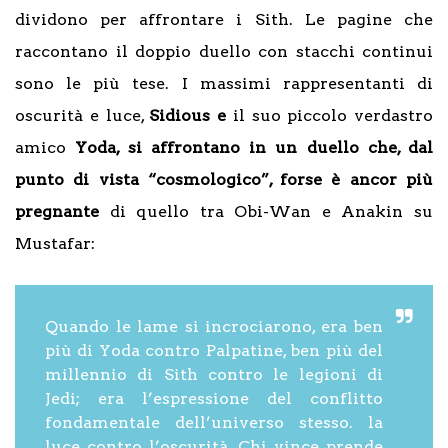
dividono per affrontare i Sith. Le pagine che
raccontano il doppio duello con stacchi continui
sono le più tese. I massimi rappresentanti di
oscurità e luce,
Sidious e
il suo piccolo verdastro
amico
Yoda, si affrontano in un duello che, dal
punto di vista “cosmologico”, forse è ancor più
pregnante
di quello tra Obi-Wan e Anakin su
Mustafar:
Quando le lame si incrociarono, era ben
più di Yoda contro Palpatine, ben più del
millennio di Sith contro le legioni di
Jedi; era l’espressione del conflitto
fondamentale dell’universo stesso. la
luce contro l’oscurità. Chi vince prende