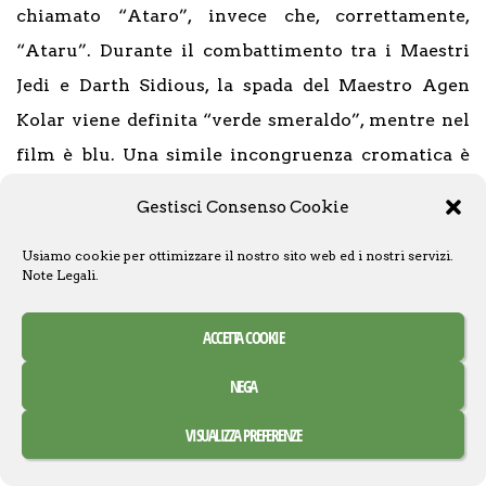
chiamato “Ataro”, invece che, correttamente,
“Ataru”. Durante il combattimento tra i Maestri
Jedi e Darth Sidious, la spada del Maestro Agen
Kolar viene definita “verde smeraldo”, mentre nel
film è blu. Una simile incongruenza cromatica è
ben familiare ai fan, a causa della recente nuova
Gestisci Consenso Cookie
stagione di
The Clone Wars
, in riferimento al
Usiamo cookie per ottimizzare il nostro sito web ed i nostri servizi.
personaggio di
Ahsoka
.
Note Legali
.
ACCETTA COOKIE
NEGA
VISUALIZZA PREFERENZE