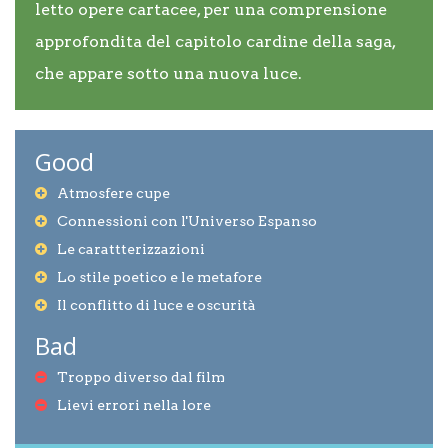
letto opere cartacee, per una comprensione
approfondita del capitolo cardine della saga,
che appare sotto una nuova luce.
Good
Atmosfere cupe
Connessioni con l'Universo Espanso
Le carattterizzazioni
Lo stile poetico e le metafore
Il conflitto di luce e oscurità
Bad
Troppo diverso dal film
Lievi errori nella lore