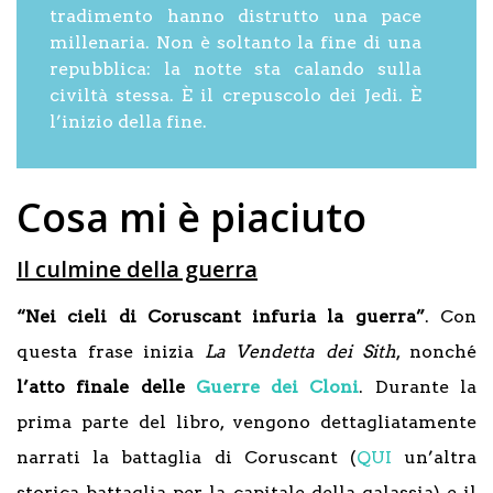
tradimento hanno distrutto una pace
millenaria. Non è soltanto la fine di una
repubblica: la notte sta calando sulla
civiltà stessa. È il crepuscolo dei Jedi. È
l’inizio della fine.
Cosa mi è piaciuto
Il culmine della guerra
“Nei cieli di Coruscant infuria la guerra”
. Con
questa frase inizia
La Vendetta dei Sith
, nonché
l’atto finale delle
Guerre dei Cloni
. Durante la
prima parte del libro, vengono dettagliatamente
narrati la battaglia di Coruscant (
QUI
un’altra
storica battaglia per la capitale della galassia) e il