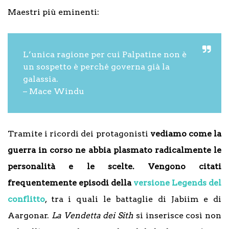
Maestri più eminenti:
L’unica ragione per cui Palpatine non è
un sospetto è perché governa già la
galassia.
– Mace Windu
Tramite i ricordi dei protagonisti
vediamo come la
guerra in corso ne abbia plasmato radicalmente le
personalità e le scelte. Vengono citati
frequentemente episodi della
versione Legends del
conflitto
, tra i quali le battaglie di Jabiim e di
Aargonar.
La Vendetta dei Sith
si inserisce così non