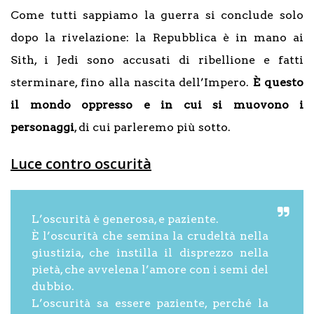
Come tutti sappiamo la guerra si conclude solo
dopo la rivelazione: la Repubblica è in mano ai
Sith, i Jedi sono accusati di ribellione e fatti
sterminare, fino alla nascita dell’Impero.
È questo
il mondo oppresso e in cui si muovono i
personaggi
, di cui parleremo più sotto.
Luce contro oscurità
L’oscurità è generosa, e paziente.
È l’oscurità che semina la crudeltà nella
giustizia, che instilla il disprezzo nella
pietà, che avvelena l’amore con i semi del
dubbio.
L’oscurità sa essere paziente, perché la