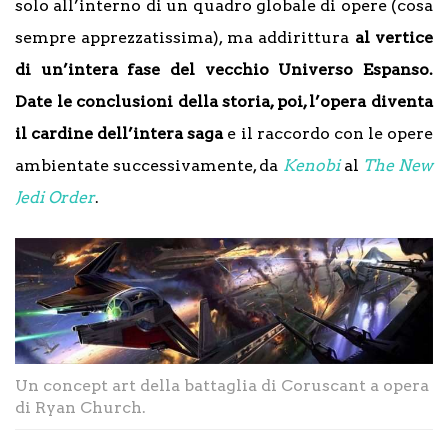
solo all’interno di un quadro globale di opere (cosa
sempre apprezzatissima), ma addirittura
al vertice
di un’intera fase del vecchio Universo Espanso.
Date le conclusioni della storia, poi, l’opera diventa
il cardine dell’intera saga
e il raccordo con le opere
ambientate successivamente, da
Kenobi
al
The New
Jedi Order
.
Un concept art della battaglia di Coruscant a opera
di Ryan Church.