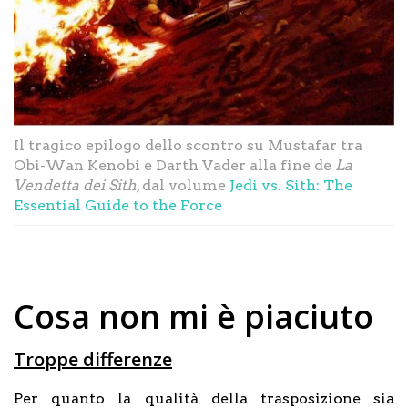
Il tragico epilogo dello scontro su Mustafar tra
Obi-Wan Kenobi e Darth Vader alla fine de
La
Vendetta dei Sith
, dal volume
Jedi vs. Sith: The
Essential Guide to the Force
Cosa non mi è piaciuto
Troppe differenze
Per quanto la qualità della trasposizione sia