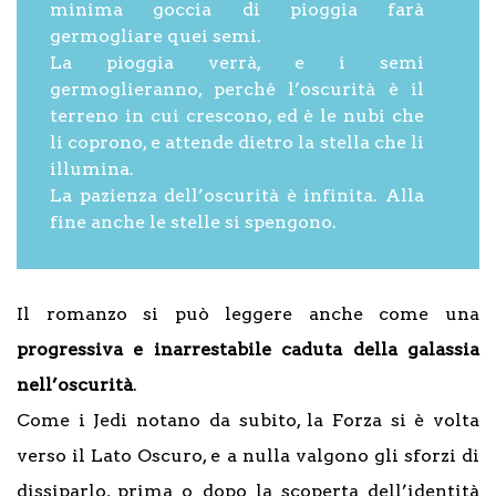
minima goccia di pioggia farà
germogliare quei semi.
La pioggia verrà, e i semi
germoglieranno, perché l’oscurità è il
terreno in cui crescono, ed è le nubi che
li coprono, e attende dietro la stella che li
illumina.
La pazienza dell’oscurità è infinita. Alla
fine anche le stelle si spengono.
Il romanzo si può leggere anche come una
progressiva e inarrestabile caduta della galassia
nell’oscurità
.
Come i Jedi notano da subito, la Forza si è volta
verso il Lato Oscuro, e a nulla valgono gli sforzi di
dissiparlo, prima o dopo la scoperta dell’identità