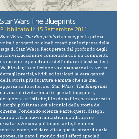
Star Wars The Blueprints
Pubblicato il: 15 Settembre 2011
Star Wars: The Blueprints
riunisce, per la prima
volta, i progetti originali creati per le riprese della
saga di Star Wars. Recuperata dal profondo degli
archivi Lucasfilm e combinata con un commento
esauriente e penetrante dell'autore di best seller J.
W. Rinzler, la collezione va a mappare attraverso
dettagli precisi, vividi ed intricati la vera genesi
della storia più duratura e amata che sia mai
apparsa sullo schermo.
Star Wars: The Blueprints
dà voce ai rivoluzionari e geniali ingegneri,
designer e artisti che, film dopo film, hanno creato
i luoghi più fantasiosi e iconici della storia del
cinema. Fondendo scienza e arte, questi disegni
danno vita a nuovi fantastici mondi, navi e
creature. Ancora più importante, il volume
mostra come, nel dare vita a questa straordinaria
epopea, sia nato il mondo degli effetti speciali