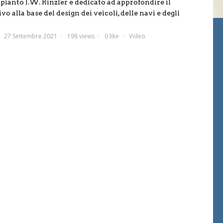
pianto J.W. Rinzler e dedicato ad approfondire il
vo alla base del design dei veicoli, delle navi e degli
27 Settembre 2021
198 views
0 like
Video