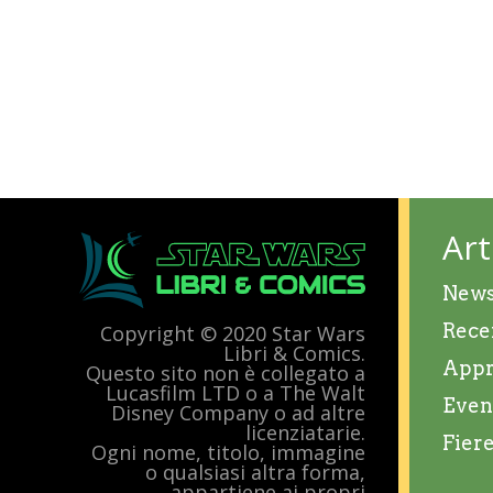
Art
New
Rece
Copyright © 2020 Star Wars
Libri & Comics.
Appr
Questo sito non è collegato a
Lucasfilm LTD o a The Walt
Even
Disney Company o ad altre
licenziatarie.
Fier
Ogni nome, titolo, immagine
o qualsiasi altra forma,
appartiene ai propri