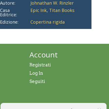
Autore:
Johnathan W. Rinzler
Casa
Epic Ink
,
Titan Books
Editrice:
Edizione:
Copertina rigida
Account
Registrati
Log In
Seguiti