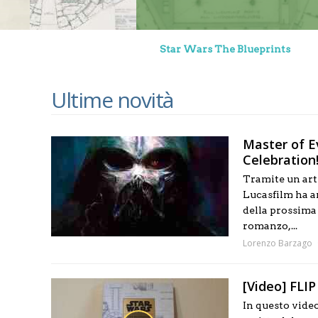
Star Wars The Blueprints
Ultime novità
Master of Ev
Celebration
Tramite un art
Lucasfilm ha an
della prossima
romanzo,...
Lorenzo Barzago
[Video] FLI
In questo vide