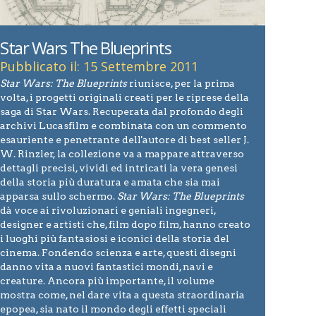
Star Wars The Blueprints
Pubblicato il: 15 Settembre 2011
Star Wars: The Blueprints
riunisce, per la prima
volta, i progetti originali creati per le riprese della
saga di Star Wars. Recuperata dal profondo degli
archivi Lucasfilm e combinata con un commento
esauriente e penetrante dell'autore di best seller J.
W. Rinzler, la collezione va a mappare attraverso
dettagli precisi, vividi ed intricati la vera genesi
della storia più duratura e amata che sia mai
apparsa sullo schermo.
Star Wars: The Blueprints
dà voce ai rivoluzionari e geniali ingegneri,
designer e artisti che, film dopo film, hanno creato
i luoghi più fantasiosi e iconici della storia del
cinema. Fondendo scienza e arte, questi disegni
danno vita a nuovi fantastici mondi, navi e
creature. Ancora più importante, il volume
mostra come, nel dare vita a questa straordinaria
epopea, sia nato il mondo degli effetti speciali