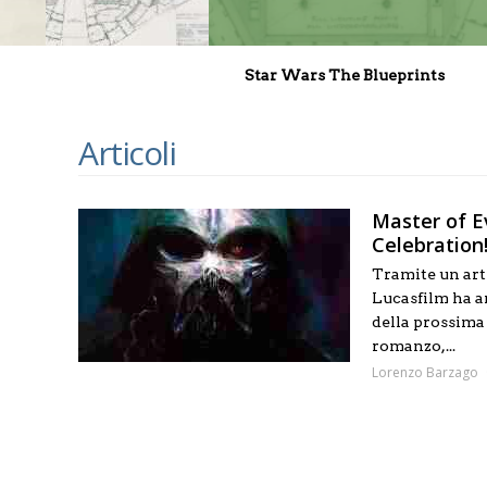
Star Wars The Blueprints
Articoli
Master of Ev
Celebration
Tramite un art
Lucasfilm ha an
della prossima
romanzo,...
Lorenzo Barzago