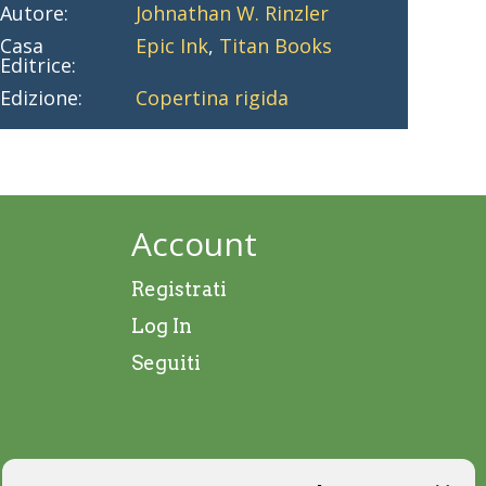
Autore:
Johnathan W. Rinzler
Casa
Epic Ink
,
Titan Books
Editrice:
Edizione:
Copertina rigida
Account
Registrati
Log In
Seguiti