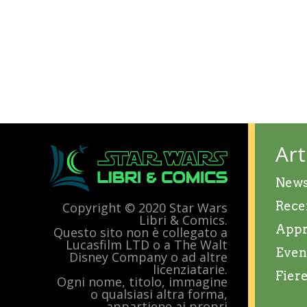
Art
New
Rece
Copyright © 2020 Star Wars
Libri & Comics.
Appr
Questo sito non è collegato a
Lucasfilm LTD o a The Walt
Even
Disney Company o ad altre
licenziatarie.
Fier
Ogni nome, titolo, immagine
o qualsiasi altra forma,
appartiene ai propri