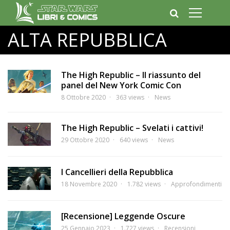
ALTA REPUBBLICA
The High Republic – Il riassunto del
panel del New York Comic Con
8 Ottobre 2020
363 views
News
The High Republic – Svelati i cattivi!
29 Ottobre 2020
640 views
News
I Cancellieri della Repubblica
18 Novembre 2020
1.782 views
Approfondimenti
[Recensione] Leggende Oscure
25 Gennaio 2023
1.727 views
Recensioni