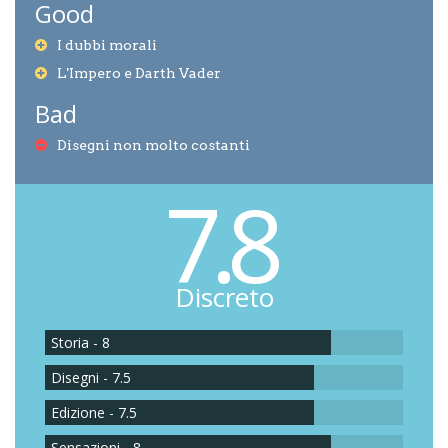
Good
I dubbi morali
L'Impero e Darth Vader
Bad
Disegni non molto costanti
7.8
Discreto
Storia - 8
Disegni - 7.5
Edizione - 7.5
Sensazioni - 8