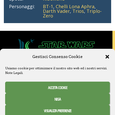
Personaggi:
BT-1
,
Chelli Lona Aphra
,
Darth Vader
,
Trios
,
Triplo-
Zero
Gestisci Consenso Cookie
Copyright © 2020 Star Wars Libri & Comics.
Usiamo cookie per ottimizzare il nostro sito web ed i nostri servizi.
Questo sito non è collegato a Lucasfilm LTD o
Note Legali
.
a The Walt Disney Company o ad altre
licenziatarie.
Ogni nome, titolo, immagine o qualsiasi altra
ACCETTA COOKIE
forma, appartiene ai propri detentori.
Contatti
Note Legali
NEGA
Creative Commons Attribuzione – Non commerciale –
VISUALIZZA PREFERENZE
Condividi allo stesso modo 3.0 Italia