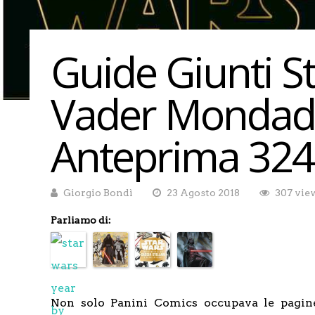
Guide Giunti S
Vader Mondado
Anteprima 324
Giorgio Bondì
23 Agosto 2018
307 vie
Parliamo di:
Non solo Panini Comics occupava le pagine