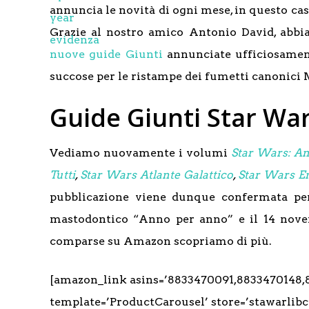
annuncia le novità di ogni mese, in questo c
Grazie al nostro amico Antonio David, abbi
nuove guide Giunti
annunciate ufficiosamen
succose per le ristampe dei fumetti canonici 
Guide Giunti Star Wa
Vediamo nuovamente i volumi
Star Wars: An
Tutti
,
Star Wars Atlante Galattico
,
Star Wars Enc
pubblicazione viene dunque confermata pe
mastodontico “Anno per anno” e il 14 novemb
comparse su Amazon scopriamo di più.
[amazon_link asins=’8833470091,8833470148
template=’ProductCarousel’ store=’stawarlibc