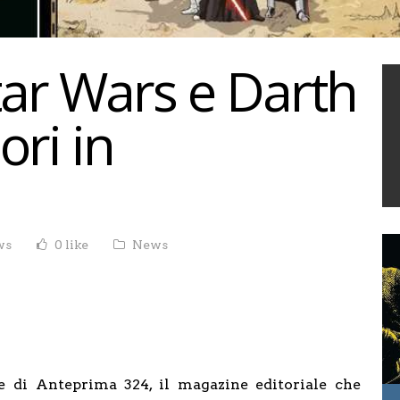
tar Wars e Darth
ri in
ws
0 like
News
 di Anteprima 324, il magazine editoriale che