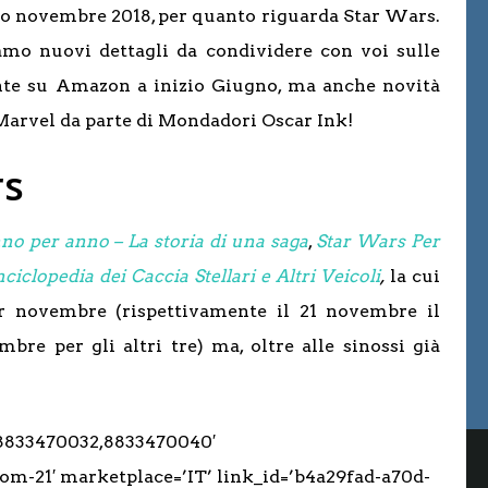
aso novembre 2018, per quanto riguarda Star Wars.
amo nuovi dettagli da condividere con voi sulle
te su Amazon a inizio Giugno, ma anche novità
Marvel da parte di Mondadori Oscar Ink!
rs
no per anno – La storia di una saga
,
Star Wars Per
iclopedia dei Caccia Stellari e Altri Veicoli
,
la cui
r novembre (rispettivamente il 21 novembre il
re per gli altri tre) ma, oltre alle sinossi già
,8833470032,8833470040′
om-21′ marketplace=’IT’ link_id=’b4a29fad-a70d-