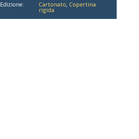
Edizione:
Cartonato
,
Copertina
rigida