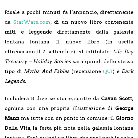
Risale a pochi minuti fa l’annuncio, direttamente
da
StarWars.com
, di un nuovo libro contenente
miti e leggende
direttamente dalla galassia
lontana lontana. Il nuovo libro (in uscita
oltreoceano il 7 settembre) ed intitolato:
Life Day
Treasury – Holiday Stories
sarà quindi dello stesso
tipo di
Myths And Fables
(recensione
QUI
) e
Dark
Legends.
Includerà 8 diverse storie, scritte da
Cavan
Scott
,
ognuna con una propria illustrazione di
George
Mann
ma tutte con un punto in comune: il
Giorno
Della Vita
, la festa più nota nella galassia lontana
lontana! Sarà quindi un libro che declinerà in salsa