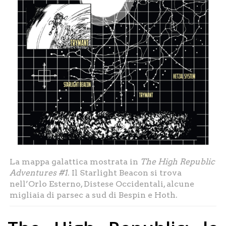
La mappa galattica mostrata in
The High Republic
Adventures #1
. Il Starlight Beacon si trova
nell’Orlo Esterno, Distese Occidentali, alcune
migliaia di parsec a sud di Bespin e Hoth.