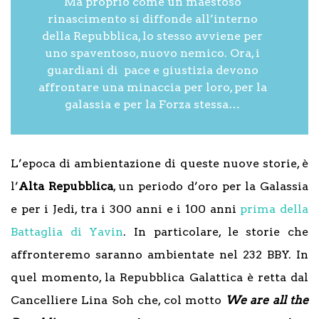
Ma proprio come un maestoso
rinascimento si diffonde all’interno
della Repubblica, lo stesso avviene per
uno spaventoso, nuovo nemico. Ora, i
guardiani di pace e giustizia devono
affrontare una minaccia per loro, per la
galassia e per la Forza stessa…
L’epoca di ambientazione di queste nuove storie, è
l’
Alta Repubblica
, un periodo d’oro per la Galassia
e per i Jedi, tra i 300 anni e i 100 anni
prima della
Battaglia di Yavin
. In particolare, le storie che
affronteremo saranno ambientate nel 232 BBY. In
quel momento, la Repubblica Galattica è retta dal
Cancelliere Lina Soh che, col motto
We are all the