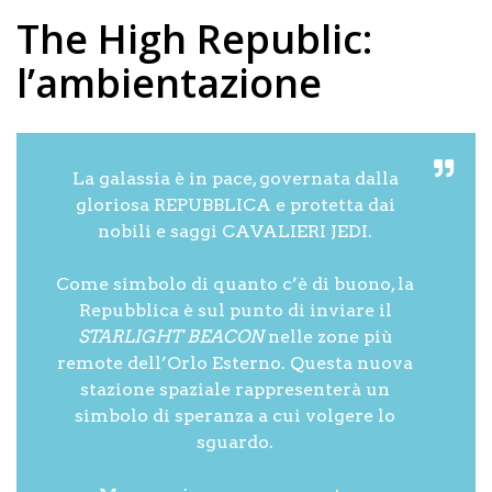
The High Republic:
l’ambientazione
La galassia è in pace, governata dalla
gloriosa REPUBBLICA e protetta dai
nobili e saggi CAVALIERI JEDI.
Come simbolo di quanto c’è di buono, la
Repubblica è sul punto di inviare il
STARLIGHT BEACON
nelle zone più
remote dell’Orlo Esterno. Questa nuova
stazione spaziale rappresenterà un
simbolo di speranza a cui volgere lo
sguardo.