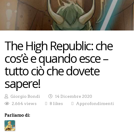
The High Republic: che
cos’è e quando esce –
tutto ciò che dovete
sapere!
Giorgio Bondì
14 Dicembre 2020
2.664 views
8 likes
Approfondimenti
Parliamo di: