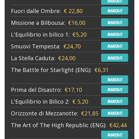
AMAZON IT
Fuori dalle Ombre:
€ 22,80
AMAZON IT
Missione a Bilbousa:
€16,00
AMAZON IT
L'Equilibrio in bilico 1:
€5,20
AMAZON IT
Smuovi Tempesta:
€24,70
AMAZON IT
La Stella Caduta:
€24,00
AMAZON IT
The Battle for Starlight (ENG):
€6,31
AMAZON IT
Prima del Disastro:
€17,10
AMAZON IT
L'Equilibrio in Bilico 2:
€ 5,20
AMAZON IT
Orizzonte di Mezzanotte:
€21,85
AMAZON IT
The Art of The High Republic (ENG):
€42,44
AMAZON IT