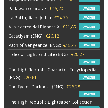
Padawan o Pirata?:
€15,20
AMAZON IT
La Battaglia di Jedha:
€24,70
AMAZON IT
Alla ricerca del Pianeta X:
€21,85
AMAZON IT
Cataclysm (ENG):
€26,12
AMAZON IT
Path of Vengeance (ENG):
€18,47
AMAZON IT
Tales of Light and Life (ENG):
€20,27
AMAZON IT
The High Republic Character Encyclopedia
(ENG):
€20,61
AMAZON IT
The Eye of Darkness (ENG):
€26,28
AMAZON IT
The High Republic Lightsaber Collection