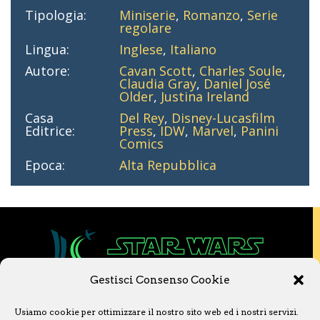
Tipologia:
Miniserie
,
Romanzo
,
Serie
regolare
Lingua:
Inglese
,
Italiano
Autore:
Cavan Scott
,
Charles Soule
,
Claudia Gray
,
Daniel José
Older
,
Justina Ireland
Casa
Del Rey
,
Disney-Lucasfilm
Editrice:
Press
,
IDW
,
Marvel
,
Panini
Comics
Epoca:
Alta Repubblica
Gestisci Consenso Cookie
Copyright © 2020 Star Wars Libri & Comics.
Usiamo cookie per ottimizzare il nostro sito web ed i nostri servizi.
Questo sito non è collegato a Lucasfilm LTD o