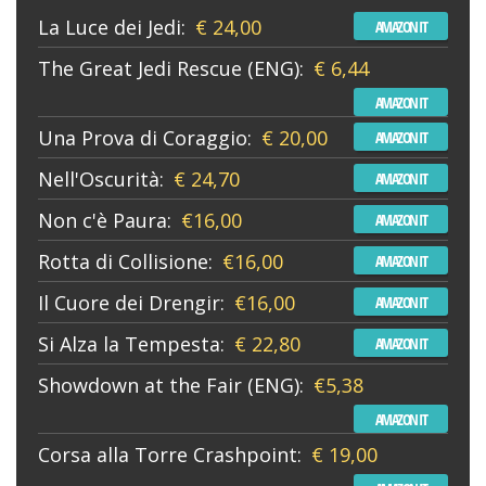
La Luce dei Jedi:
€ 24,00
AMAZON IT
The Great Jedi Rescue (ENG):
€ 6,44
AMAZON IT
Una Prova di Coraggio:
€ 20,00
AMAZON IT
Nell'Oscurità:
€ 24,70
AMAZON IT
Non c'è Paura:
€16,00
AMAZON IT
Rotta di Collisione:
€16,00
AMAZON IT
Il Cuore dei Drengir:
€16,00
AMAZON IT
Si Alza la Tempesta:
€ 22,80
AMAZON IT
Showdown at the Fair (ENG):
€5,38
AMAZON IT
Corsa alla Torre Crashpoint:
€ 19,00