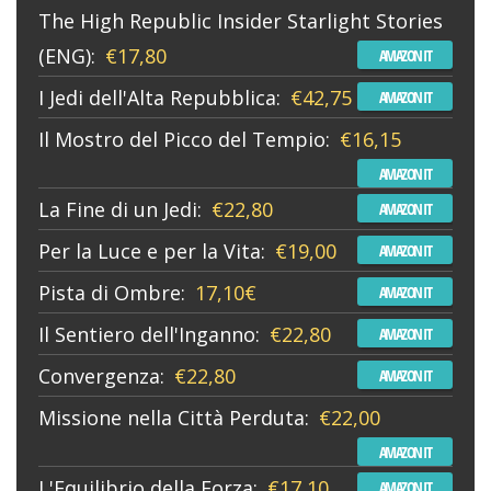
The High Republic Insider Starlight Stories
(ENG):
€17,80
AMAZON IT
I Jedi dell'Alta Repubblica:
€42,75
AMAZON IT
Il Mostro del Picco del Tempio:
€16,15
AMAZON IT
La Fine di un Jedi:
€22,80
AMAZON IT
Per la Luce e per la Vita:
€19,00
AMAZON IT
Pista di Ombre:
17,10€
AMAZON IT
Il Sentiero dell'Inganno:
€22,80
AMAZON IT
Convergenza:
€22,80
AMAZON IT
Missione nella Città Perduta:
€22,00
AMAZON IT
L'Equilibrio della Forza:
€17,10
AMAZON IT