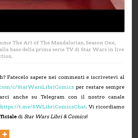
olume The Art of The Mandalorian, Season One,
alla base della prima serie TV di Star Wars in live
ction.
gh? Fatecelo sapere nei commenti e iscrivetevi al
.com/c/StarWarsLibriComics
per restare sempre
varci anche su Telegram con il nostro canale
t
https://t.me/SWLibriComicsChat
. Vi ricordiamo
ficiale
di
Star Wars Libri & Comics
!