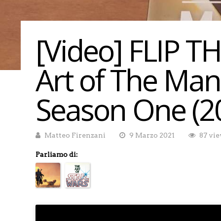
[Video] FLIP 
Art of The Man
Season One (2
Matteo Firenzani
9 Marzo 2021
87 vi
Parliamo di: