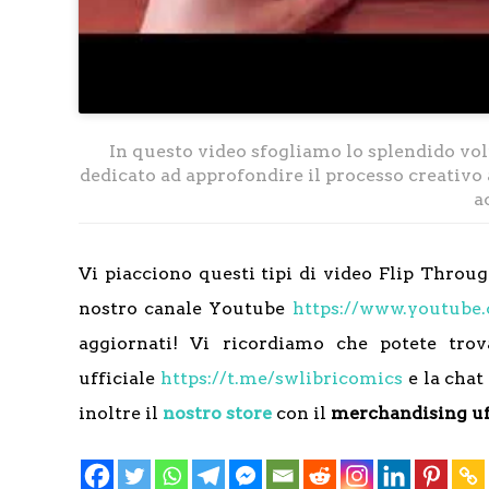
In questo video sfogliamo lo splendido v
dedicato ad approfondire il processo creativo 
a
Vi piacciono questi tipi di video Flip Throu
nostro canale Youtube
https://www.youtube
aggiornati! Vi ricordiamo che potete tro
ufficiale
https://t.me/swlibricomics
e la cha
inoltre il
nostro store
con il
merchandising uf