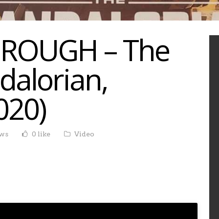
THROUGH – The
dalorian,
020)
ews
0 like
Video