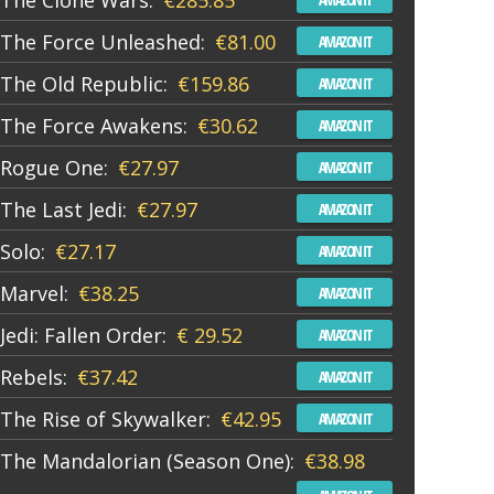
The Clone Wars:
€285.85
The Force Unleashed:
€81.00
AMAZON IT
The Old Republic:
€159.86
AMAZON IT
The Force Awakens:
€30.62
AMAZON IT
Rogue One:
€27.97
AMAZON IT
The Last Jedi:
€27.97
AMAZON IT
Solo:
€27.17
AMAZON IT
Marvel:
€38.25
AMAZON IT
Jedi: Fallen Order:
€ 29.52
AMAZON IT
Rebels:
€37.42
AMAZON IT
The Rise of Skywalker:
€42.95
AMAZON IT
The Mandalorian (Season One):
€38.98