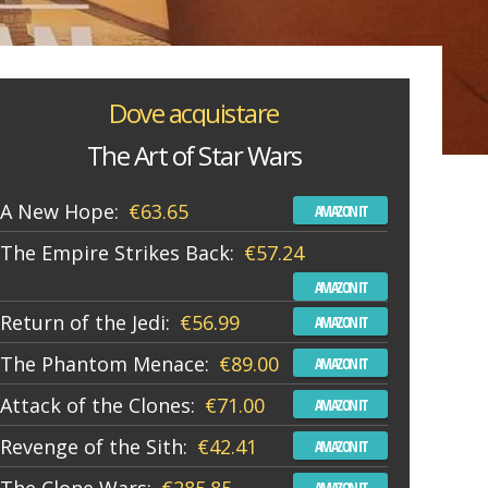
Dove acquistare
The Art of Star Wars
A New Hope:
€63.65
AMAZON IT
The Empire Strikes Back:
€57.24
AMAZON IT
Return of the Jedi:
€56.99
AMAZON IT
The Phantom Menace:
€89.00
AMAZON IT
Attack of the Clones:
€71.00
AMAZON IT
Revenge of the Sith:
€42.41
AMAZON IT
AMAZON IT