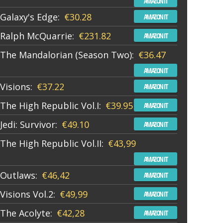
AMAZON IT
Galaxy's Edge:
€30.28
AMAZON IT
Ralph McQuarrie:
€231.82
AMAZON IT
The Mandalorian (Season Two):
€36.47
AMAZON IT
Visions:
€37.22
AMAZON IT
The High Republic Vol.I:
€39.95
AMAZON IT
Jedi: Survivor:
€49.10
AMAZON IT
The High Republic Vol.II:
€43,99
AMAZON IT
Outlaws:
€46,42
AMAZON IT
Visions Vol.2:
€49,99
AMAZON IT
The Acolyte:
€42,28
AMAZON IT