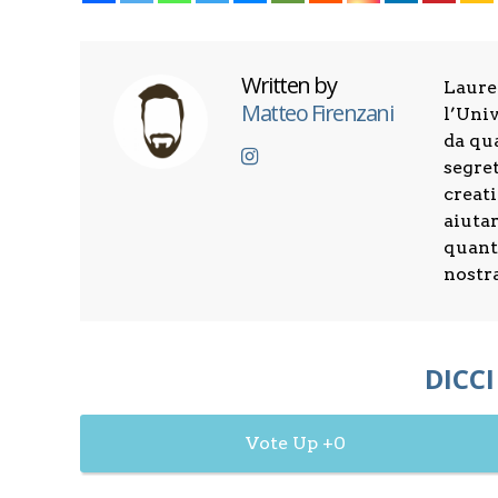
Written by
Laure
Matteo Firenzani
l’Univ
da qu
segret
creati
aiuta
quanti
nostr
DICCI
0