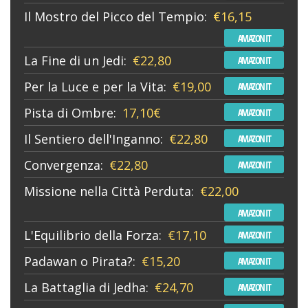
Il Mostro del Picco del Tempio:
€16,15
AMAZON IT
La Fine di un Jedi:
€22,80
AMAZON IT
Per la Luce e per la Vita:
€19,00
AMAZON IT
Pista di Ombre:
17,10€
AMAZON IT
Il Sentiero dell'Inganno:
€22,80
AMAZON IT
Convergenza:
€22,80
AMAZON IT
Missione nella Città Perduta:
€22,00
AMAZON IT
L'Equilibrio della Forza:
€17,10
AMAZON IT
Padawan o Pirata?:
€15,20
AMAZON IT
La Battaglia di Jedha:
€24,70
AMAZON IT