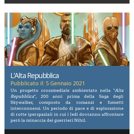
L’Alta Repubblica
Pubblicato il: 5 Gennaio 2021
Un progetto crossmediale ambientato nella "
Alta
Repubblica
", 200 anni prima della Saga degli
Skywalker, composto da romanzi e fumetti
interconnessi. Un periodo di pace e di esplorazione
di rotte iperspaziali in cui i Jedi dovranno affrontare
però la minaccia dei guerrieri Nihil.