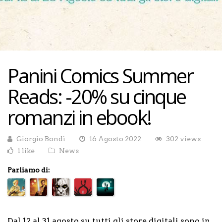
Panini Comics Summer
Reads: -20% su cinque
romanzi in ebook!
Giorgio Bondì
16 Agosto 2022
302 views
1 like
News
Parliamo di:
Dal 12 al 31 agosto su tutti gli store digitali sono in