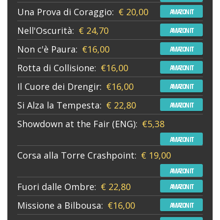
Una Prova di Coraggio:
€ 20,00
AMAZON IT
Nell'Oscurità:
€ 24,70
AMAZON IT
Non c'è Paura:
€16,00
AMAZON IT
Rotta di Collisione:
€16,00
AMAZON IT
Il Cuore dei Drengir:
€16,00
AMAZON IT
Si Alza la Tempesta:
€ 22,80
AMAZON IT
Showdown at the Fair (ENG):
€5,38
AMAZON IT
Corsa alla Torre Crashpoint:
€ 19,00
AMAZON IT
Fuori dalle Ombre:
€ 22,80
AMAZON IT
Missione a Bilbousa:
€16,00
AMAZON IT