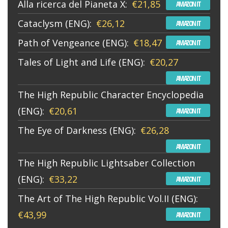
Alla ricerca del Pianeta X:
€21,85
AMAZON IT
Cataclysm (ENG):
€26,12
AMAZON IT
Path of Vengeance (ENG):
€18,47
AMAZON IT
Tales of Light and Life (ENG):
€20,27
AMAZON IT
The High Republic Character Encyclopedia
(ENG):
€20,61
AMAZON IT
The Eye of Darkness (ENG):
€26,28
AMAZON IT
The High Republic Lightsaber Collection
(ENG):
€33,22
AMAZON IT
The Art of The High Republic Vol.II (ENG):
€43,99
AMAZON IT