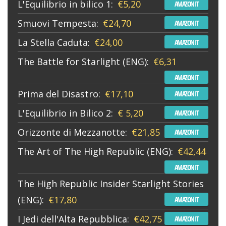
L'Equilibrio in bilico 1:
€5,20
AMAZON IT
Smuovi Tempesta:
€24,70
AMAZON IT
La Stella Caduta:
€24,00
AMAZON IT
The Battle for Starlight (ENG):
€6,31
AMAZON IT
Prima del Disastro:
€17,10
AMAZON IT
L'Equilibrio in Bilico 2:
€ 5,20
AMAZON IT
Orizzonte di Mezzanotte:
€21,85
AMAZON IT
The Art of The High Republic (ENG):
€42,44
AMAZON IT
The High Republic Insider Starlight Stories
(ENG):
€17,80
AMAZON IT
I Jedi dell'Alta Repubblica:
€42,75
AMAZON IT