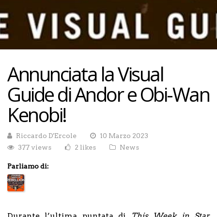
Annunciata la Visual
Guide di Andor e Obi-Wan
Kenobi!
Riccardo D'Ercole
10 Marzo 2023
377 views
2 likes
News
Parliamo di:
Durante l’ultima puntata di
This Week in Star