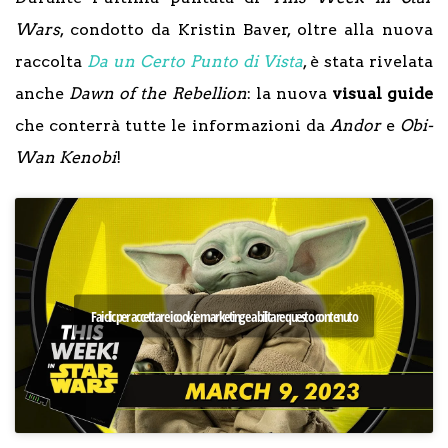
War
s
, condotto da Kristin Baver, oltre alla nuova
raccolta
Da un Certo Punto di Vista
, è stata rivelata
anche
Dawn of the Rebellion
: la nuova
visual guide
che conterrà tutte le informazioni da
Andor
e
Obi-
Wan Kenobi
!
Fai clic per accettare i cookie marketing e abilitare questo contenuto