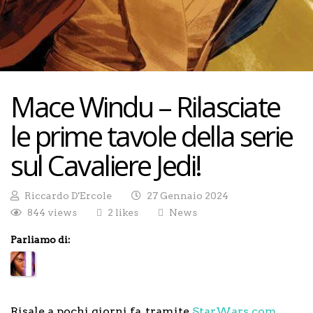
Mace Windu – Rilasciate
le prime tavole della serie
sul Cavaliere Jedi!
Riccardo D'Ercole
27 Gennaio 2024
844 views
2 likes
News
Parliamo di:
Risale a pochi giorni fa, tramite
StarWars.com
,