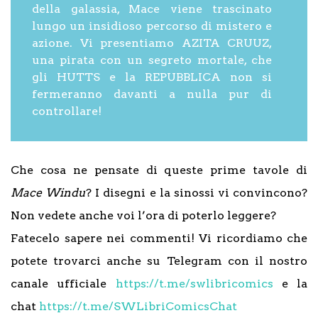
della galassia, Mace viene trascinato
lungo un insidioso percorso di mistero e
azione. Vi presentiamo AZITA CRUUZ,
una pirata con un segreto mortale, che
gli HUTTS e la REPUBBLICA non si
fermeranno davanti a nulla pur di
controllare!
Che cosa ne pensate di queste prime tavole di
Mace Windu
? I disegni e la sinossi vi convincono?
Non vedete anche voi l’ora di poterlo leggere?
Fatecelo sapere nei commenti! Vi ricordiamo che
potete trovarci anche su Telegram con il nostro
canale ufficiale
https://t.me/swlibricomics
e la
chat
https://t.me/SWLibriComicsChat