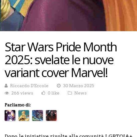
Star Wars Pride Month
2025: svelate le nuove
variant cover Marvel!
Riccardo D'Ercole
30 Marzo 2025
266 views
0 like
News
Parliamo di:
Dopo le iniziative rivolte alla comunità LGBTQIA+