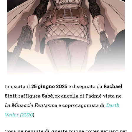
In uscita il
25 giugno 2025
e disegnata da
Rachael
Stott
, raffigura
Sabé
, ex ancella di Padmé vista ne
La Minaccia Fantasm
a e coprotagonista di
Darth
Vader (2020
).
Cosa ne pensate di queste nuove cover variant per