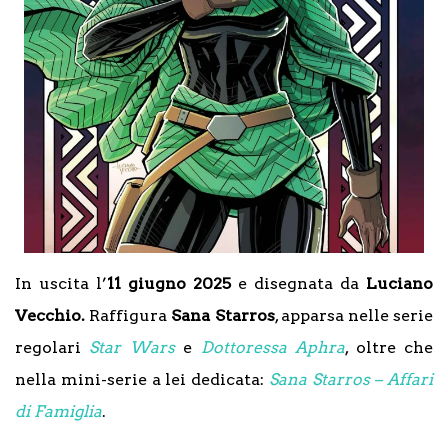
In uscita l’
11 giugno 2025
e disegnata da
Luciano
Vecchio.
Raffigura
Sana Starros
, apparsa nelle serie
regolari
Star Wars
e
Dottoressa Aphra
, oltre che
nella mini-serie a lei dedicata:
Sana Starros – Affari
di Famiglia
.