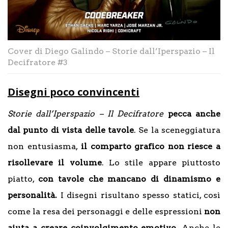
Cover di Diego Galindo – Storie dall’Iperspazio – Il
Decifratore #3
Disegni poco convincenti
Storie dall’Iperspazio – Il Decifratore
pecca anche
dal punto di vista delle tavole
. Se la sceneggiatura
non entusiasma,
il comparto grafico non riesce a
risollevare il volume
. Lo stile appare piuttosto
piatto,
con tavole che mancano di dinamismo e
personalità.
I disegni risultano spesso statici, così
come la resa dei personaggi e delle espressioni
non
aiuta a creare coinvolgimento emotivo.
Anche le