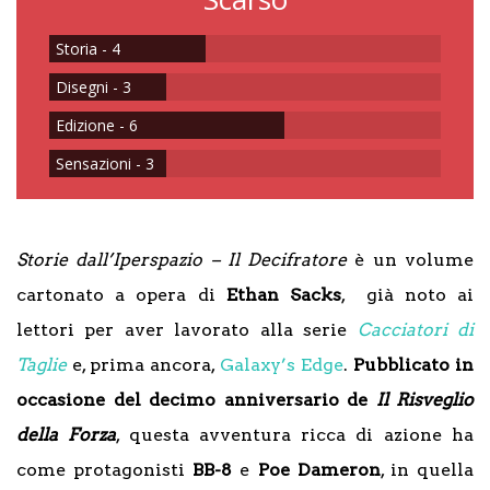
Storia - 4
Disegni - 3
Edizione - 6
Sensazioni - 3
Storie dall’Iperspazio – Il Decifratore
è un volume
cartonato a opera di
Ethan Sacks
, già noto ai
lettori per aver lavorato alla serie
Cacciatori di
Taglie
e, prima ancora,
Galaxy’s Edge
.
Pubblicato in
occasione del decimo anniversario de
Il Risveglio
della Forza
, questa avventura ricca di azione ha
come protagonisti
BB-8
e
Poe Dameron
, in quella