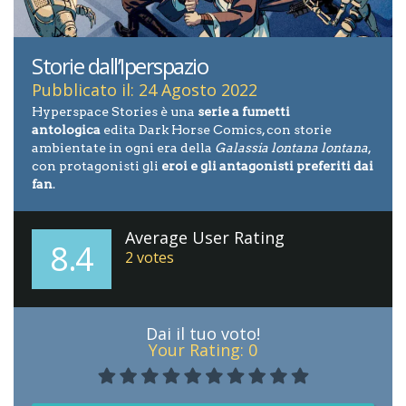
Storie dall’Iperspazio
Pubblicato il: 24 Agosto 2022
Hyperspace Stories è una
serie a fumetti
antologica
edita Dark Horse Comics, con storie
ambientate in ogni era della
Galassia lontana lontana
,
con protagonisti gli
eroi e gli antagonisti preferiti dai
fan
.
Average User Rating
8.4
2
votes
Dai il tuo voto!
Your Rating:
0