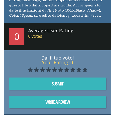
questo libro dalla copertina rigida. Accompagnato
dalle illustrazioni di Phil Noto (
X-23
,
Black Widow
),
Cobalt Squadron
è edito da Disney-Lucasfilm Press.
Average User Rating
0
0
votes
Dai il tuo voto!
Your Rating:
0
SUBMIT
WRITE A REVIEW