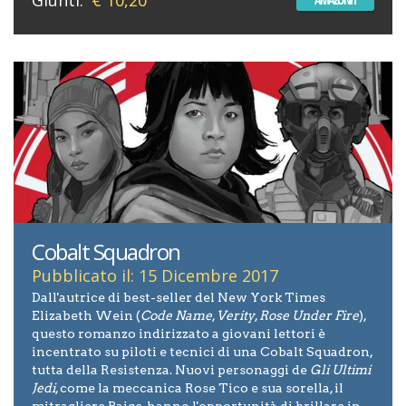
Giunti:
€ 10,20
Cobalt Squadron
Pubblicato il: 15 Dicembre 2017
Dall'autrice di best-seller del New York Times
Elizabeth Wein (
Code Name
,
Verity
,
Rose Under Fire
),
questo romanzo indirizzato a giovani lettori è
incentrato su piloti e tecnici di una Cobalt Squadron,
tutta della Resistenza. Nuovi personaggi de
Gli Ultimi
Jedi
, come la meccanica Rose Tico e sua sorella, il
mitragliere Paige, hanno l'opportunità di brillare in