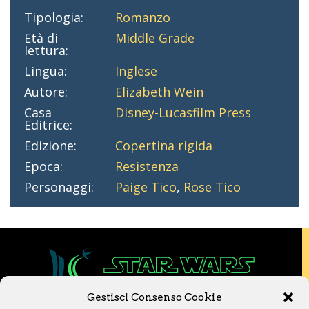
Tipologia:
Romanzo
Età di
Middle Grade
lettura:
Lingua:
Inglese
Autore:
Elizabeth Wein
Casa
Disney-Lucasfilm Press
Editrice:
Edizione:
Copertina rigida
Epoca:
Resistenza
Personaggi:
Paige Tico
,
Rose Tico
Gestisci Consenso Cookie