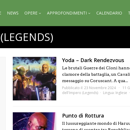
E
NEWS
OPERE
APPROFONDIMENTI
CALENDARIO
 (LEGENDS)
Yoda – Dark Rendezvous
Le brutali Guerre dei Cloni hanno
clamore della battaglia, un Cava
messaggio su Coruscant. A qua...
Pubblicato il: 23 Novembre 2024
11 G
dell'Impero (Legends)
Lingua:
Inglese
Punto di Rottura
Il lussureggiante mondo di Haruu
terreno di scontro tra Repubblica 