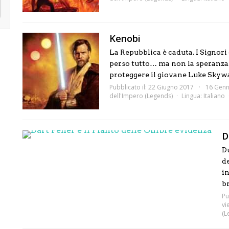
Kenobi
La Repubblica è caduta. I Signor
perso tutto… ma non la speranza. 
proteggere il giovane Luke Skywal
Pubblicato il: 22 Giugno 2017
16 Genn
dell'Impero (Legends)
Lingua:
Italiano
D
Du
d
in
br
Pu
vi
(L