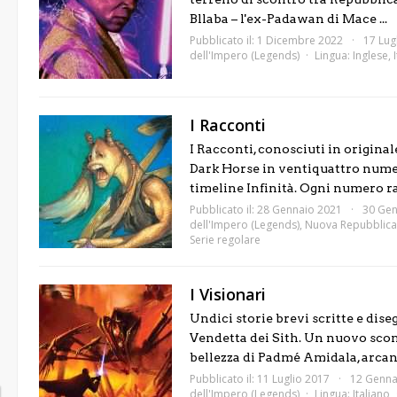
Bllaba – l'ex-Padawan di Mace ...
Pubblicato il: 1 Dicembre 2022
17 Lug
dell'Impero (Legends)
Lingua:
Inglese
,
I Racconti
I Racconti, conosciuti in origina
Dark Horse in ventiquattro numeri
timeline Infinità. Ogni numero ra.
Pubblicato il: 28 Gennaio 2021
30 Gen
dell'Impero (Legends)
,
Nuova Repubblica
Serie regolare
I Visionari
Undici storie brevi scritte e dis
Vendetta dei Sith. Un nuovo sco
bellezza di Padmé Amidala, arcani 
Pubblicato il: 11 Luglio 2017
12 Genna
dell'Impero (Legends)
Lingua:
Italiano