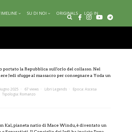
TIMELINE
SU DI NOI
ORIGINALS
LOG IN
 portato la Repubblica sull'orlo del collasso. Nel
liere Jedi sfugge al massacro per consegnare a Yoda un
iugno 2025
67 views
Libri Legends
Epoca:
Ascesa
Tipologia:
Romanzo
n Kal, pianeta natio di Mace Windu, è diventato un
e Separatisti. Il Consiglio dei Jedi ha inviato Depa