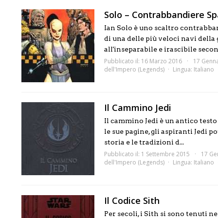
Solo – Contrabbandiere Sp
Ian Solo è uno scaltro contrabba
di una delle più veloci navi della
all'inseparabile e irascibile secondo
Pubblicato il: 16 Marzo 2016
17 Genn
dell'Impero (Legends)
Lingua:
Italiano
Il Cammino Jedi
Il cammino Jedi è un antico testo 
le sue pagine, gli aspiranti Jedi 
storia e le tradizioni d...
Pubblicato il: 1 Settembre 2015
17 Ge
dell'Impero (Legends)
Lingua:
Italiano
Il Codice Sith
Per secoli, i Sith si sono tenuti