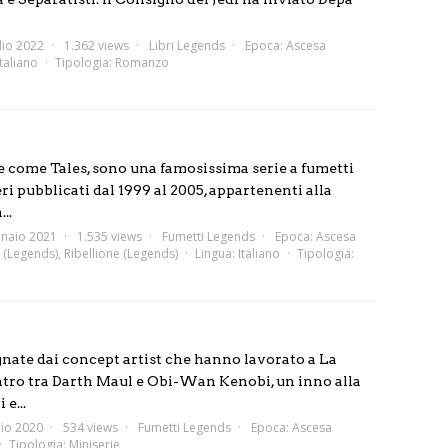
lio 2022
1.362 views
Libri Legends
Epoca:
Ascesa
Italiano
Tipologia:
Romanzo
le come Tales, sono una famosissima serie a fumetti
 pubblicati dal 1999 al 2005, appartenenti alla
..
naio 2021
1.535 views
Fumetti Legends
Epoca:
Ascesa
 (Legends)
,
Ribellione (Legends)
Lingua:
Italiano
Tipologia:
egnate dai concept artist che hanno lavorato a La
ntro tra Darth Maul e Obi-Wan Kenobi, un inno alla
e...
io 2020
534 views
Fumetti Legends
Epoca:
Ascesa
Tipologia:
Miniserie