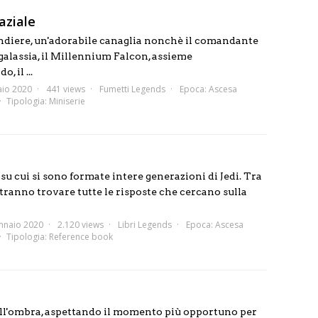
aziale
ndiere, un'adorabile canaglia nonchè il comandante
 galassia, il Millennium Falcon, assieme
, il ...
aio 2020
441 views
Fumetti Legends
Epoca:
Ascesa
Tipologia:
Miniserie
su cui si sono formate intere generazioni di Jedi. Tra
potranno trovare tutte le risposte che cercano sulla
nnaio 2020
2.120 views
Libri Legends
Epoca:
Ascesa
Tipologia:
Reference book
 nell'ombra, aspettando il momento più opportuno per