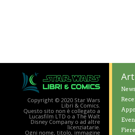
Art
New
Rece
Copyright © 2020 Star Wars
Libri & Comics.
Appr
Questo sito non è collegato a
Lucasfilm LTD o a The Walt
Even
Disney Company o ad altre
licenziatarie.
Fier
Ogni nome, titolo, immagine