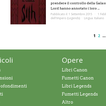
prendere il controllo della Galass
Lord hanno annotato i loro ...
Pubblicato il: 1 Settembre 2015
1 Feb
dell'Impero (Legends)
Lingua:
Italiano
1
2
…
icoli
Opere
s
Libri Canon
nsioni
Fumetti Canon
ofondimenti
Libri Legends
ti
Fumetti Legends
e
Altro