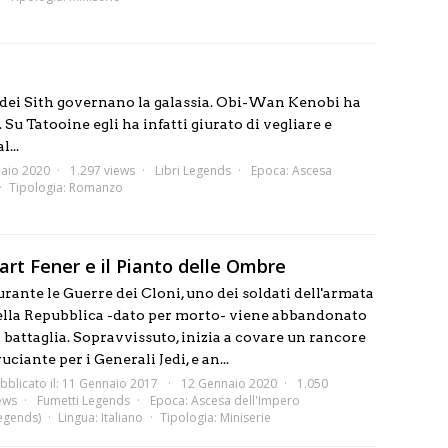
i dei Sith governano la galassia. Obi-Wan Kenobi ha
Su Tatooine egli ha infatti giurato di vegliare e
...
aio 2020
1.297 views
Libri Legends
Epoca:
Ascesa
Tipologia:
Romanzo
art Fener e il Pianto delle Ombre
rante le Guerre dei Cloni, uno dei soldati dell'armata
ella Repubblica -dato per morto- viene abbandonato
 battaglia. Sopravvissuto, inizia a covare un rancore
uciante per i Generali Jedi, e an...
bblicato il: 11 Gennaio 2017
12 Gennaio 2020
1.050
ews
Fumetti Legends
Epoca:
Ascesa dell'Impero
egends)
Lingua:
Italiano
Tipologia:
Miniserie