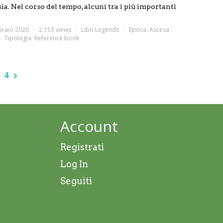
ia. Nel corso del tempo, alcuni tra i più importanti
braio 2020
2.153 views
Libri Legends
Epoca:
Ascesa
Tipologia:
Reference book
4
Account
Registrati
Log In
Seguiti