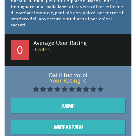
miriade di modi per contemplare e usare la Forza,
impugnare una spada laser attraverso diverse forme
di combattimento e, per i più coraggiosi, percorrere il
sentiero del lato oscuro e studiarne i pericolosi
segreti.
Average User Rating
0
0
votes
Dai il tuo voto!
Your Rating:
0
SUBMIT
WRITE A REVIEW