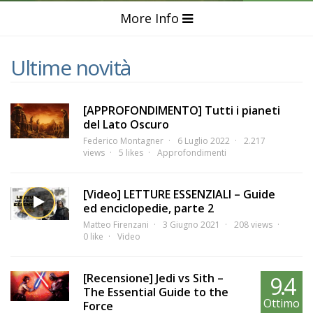
More Info
Ultime novità
[APPROFONDIMENTO] Tutti i pianeti
del Lato Oscuro
Federico Montagner
6 Luglio 2022
2.217
views
5 likes
Approfondimenti
[Video] LETTURE ESSENZIALI – Guide
ed enciclopedie, parte 2
Matteo Firenzani
3 Giugno 2021
208 views
0 like
Video
[Recensione] Jedi vs Sith –
9.4
The Essential Guide to the
Ottimo
Force