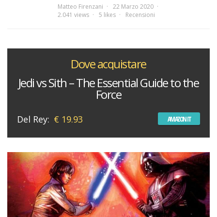
Matteo Firenzani
22 Marzo 2020
2.041 views
5 likes
Recensioni
Dove acquistare
Jedi vs Sith – The Essential Guide to the
Force
Del Rey:
€ 19.93
AMAZON IT