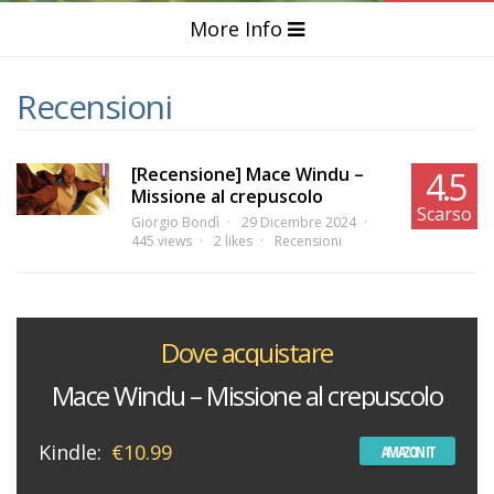
More Info
Recensioni
[Recensione] Mace Windu –
4.5
Missione al crepuscolo
Scarso
Giorgio Bondì
29 Dicembre 2024
445 views
2 likes
Recensioni
Dove acquistare
Mace Windu – Missione al crepuscolo
Kindle:
€10.99
AMAZON IT