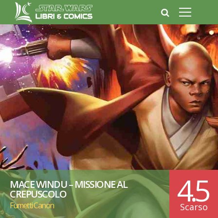
4.5
MACE WINDU – MISSIONE AL
CREPUSCOLO
Fumetti Canon
Scarso