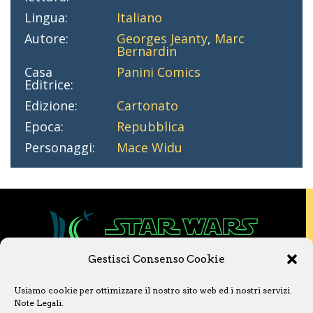
Lingua:
Italiano
Autore:
Georges Jeanty
,
Marc
Bernardin
Casa
Panini Comics
Editrice:
Edizione:
Cartonato
Epoca:
Repubblica
Personaggi:
Mace Widu
Gestisci Consenso Cookie
Copyright © 2020 Star Wars Libri & Comics.
Usiamo cookie per ottimizzare il nostro sito web ed i nostri servizi.
Questo sito non è collegato a Lucasfilm LTD o
Note Legali
.
a The Walt Disney Company o ad altre