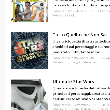
galassia lontana. Un libro con gra
Pubblicato il: 17 Marzo 2017
23 April
Reference book
Tutto Quello che Non Sai
Un'enciclopedia illustrata dedica
aneddoti sui personaggi e sul mo
realizzato i film, tante infor...
Pubblicato il: 2 Novembre 2016
22 Ap
Italiano
Tipologia:
Reference book
Ultimate Star Wars
Questa enciclopedia definitiva di 
principali personaggi, creature, lu
dell'universo animato di Star War
Pubblicato il: 1 Settembre 2015
18 Ge
Ribellione
Lingua:
Inglese
Tipologia: