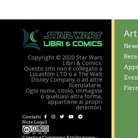
Art
New
Rece
Copyright © 2020 Star Wars
Libri & Comics.
Appr
Questo sito non è collegato a
Lucasfilm LTD o a The Walt
Even
Disney Company o ad altre
licenziatarie.
Fier
Ogni nome, titolo, immagine
o qualsiasi altra forma,
appartiene ai propri
detentori.
Contatti
Note Legali
Creative Commons Attribuzione –