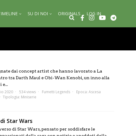
TIMELINE
SU DI NOI
ORIGINALS
LOG IN
egnate dai concept artist che hanno lavorato a La
ntro tra Darth Maul e Obi-Wan Kenobi, un inno alla
e...
io 2020
534 views
Fumetti Legends
Epoca:
Ascesa
Tipologia:
Miniserie
di Star Wars
verso di Star Wars, pensato per soddisfare le
appassionati della saga con notizie e aneddoti della