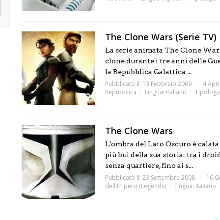
The Clone Wars (Serie TV)
La serie animata The Clone Wars s
clone durante i tre anni delle Gue
la Repubblica Galattica ...
Pubblicato il: 13 Febbraio 2009
4 Apri
Repubblica
Lingua:
Italiano
Tipologi
The Clone Wars
L'ombra del Lato Oscuro è calata
più bui della sua storia: tra i dro
senza quartiere, fino ai s...
Pubblicato il: 23 Settembre 2008
16 G
dell'Impero (Legends)
Lingua:
Italiano