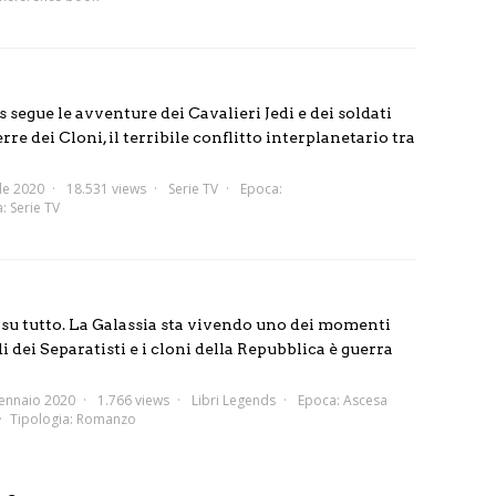
egue le avventure dei Cavalieri Jedi e dei soldati
rre dei Cloni, il terribile conflitto interplanetario tra
le 2020
18.531 views
Serie TV
Epoca:
a:
Serie TV
 su tutto. La Galassia sta vivendo uno dei momenti
idi dei Separatisti e i cloni della Repubblica è guerra
ennaio 2020
1.766 views
Libri Legends
Epoca:
Ascesa
Tipologia:
Romanzo