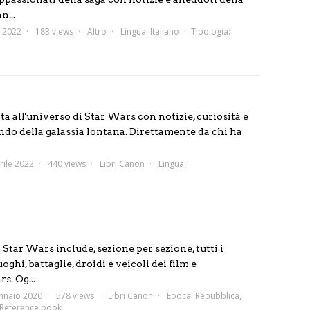
n...
e 2022
183 views
Altro
Lingua:
Italiano
Tipologia:
ta all'universo di Star Wars con notizie, curiosità e
ndo della galassia lontana. Direttamente da chi ha
rile 2022
440 views
Libri Canon
Lingua:
Star Wars include, sezione per sezione, tutti i
oghi, battaglie, droidi e veicoli dei film e
s. Og...
nnaio 2020
578 views
Libri Canon
Epoca:
Repubblica
,
Reference book