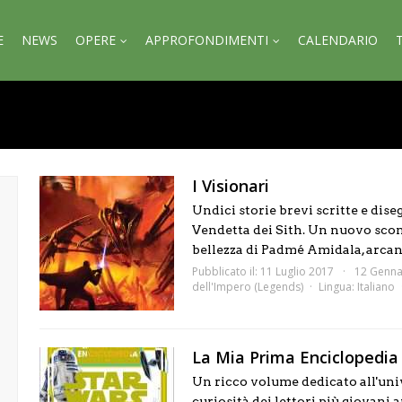
E
NEWS
OPERE
APPROFONDIMENTI
CALENDARIO
I Visionari
Undici storie brevi scritte e dis
Vendetta dei Sith. Un nuovo sco
bellezza di Padmé Amidala, arcani 
Pubblicato il: 11 Luglio 2017
12 Genna
dell'Impero (Legends)
Lingua:
Italiano
La Mia Prima Enciclopedia 
Un ricco volume dedicato all'uni
curiosità dei lettori più giovani 