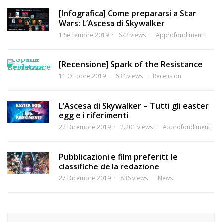
[Infografica] Come prepararsi a Star
Wars: L’Ascesa di Skywalker
1 Settembre 2019
672 views
Approfondimenti
[Recensione] Spark of the Resistance
11 Ottobre 2019
634 views
Recensioni
L’Ascesa di Skywalker – Tutti gli easter
egg e i riferimenti
22 Dicembre 2019
2.201 views
Approfondimenti
Pubblicazioni e film preferiti: le
classifiche della redazione
27 Dicembre 2019
836 views
News