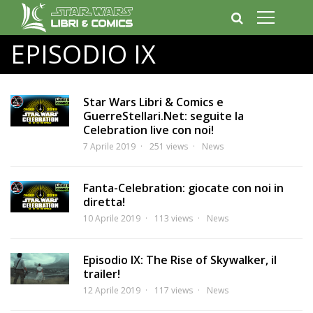
EPISODIO IX
Star Wars Libri & Comics e
GuerreStellari.Net: seguite la
Celebration live con noi!
7 Aprile 2019
251 views
News
Fanta-Celebration: giocate con noi in
diretta!
10 Aprile 2019
113 views
News
Episodio IX: The Rise of Skywalker, il
trailer!
12 Aprile 2019
117 views
News