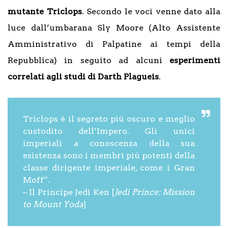
mutante
Triclops
. Secondo le voci venne dato alla
luce dall’umbarana Sly Moore (Alto Assistente
Amministrativo di Palpatine ai tempi della
Repubblica) in seguito ad alcuni
esperimenti
correlati agli studi di Darth Plagueis
.
Triclops è il segreto più oscuro e meglio
custodito dell’Impero. Gli unici
imperiali a conoscenza della sua
esistenza sono i membri più potenti della
classe dirigente imperiale, come i Gran
Moff”.
– Il Principe Jedi Ken [
Jedi Prince: Mission
to Mount Yoda
]