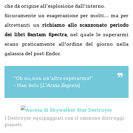
che dà origine all’esplosione dall’interno.
Sicuramente un esagerazione per molti… ma per
altrettanti un
richiamo allo scanzonato periodo
dei libri Bantam Spectra
, nel quale le superarmi
erano praticamente all’ordine del giorno nella
galassia del post-Endor.
“Oh no, non
un’altra
superarma!”
–
Han Solo [
L’Arma Segreta
]
I Destroyer equipaggiati con il cannone distruggi-
pianeti.