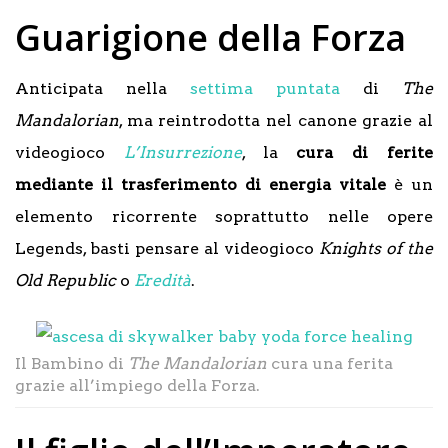
Guarigione della Forza
Anticipata nella
settima puntata
di
The
Mandalorian
, ma reintrodotta nel canone grazie al
videogioco
L’Insurrezione
, la
cura di ferite
mediante il trasferimento di energia vitale
è un
elemento ricorrente soprattutto nelle opere
Legends, basti pensare al videogioco
Knights of the
Old Republic
o
Eredità
.
Il Bambino di
The Mandalorian
cura una ferita
grazie all’impiego della Forza.