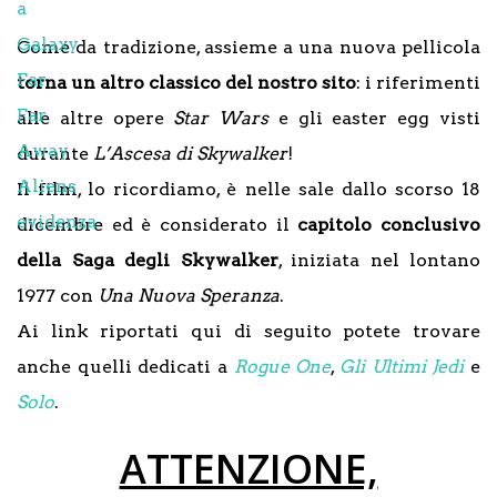
Come da tradizione, assieme a una nuova pellicola
torna un altro classico del nostro sito
: i riferimenti
alle altre opere
Star Wars
e gli easter egg visti
durante
L’Ascesa di Skywalker
!
Il film, lo ricordiamo, è nelle sale dallo scorso 18
dicembre ed è considerato il
capitolo conclusivo
della Saga degli Skywalker
, iniziata nel lontano
1977 con
Una Nuova Speranza
.
Ai link riportati qui di seguito potete trovare
anche quelli dedicati a
Rogue One
,
Gli Ultimi Jedi
e
Solo
.
ATTENZIONE,