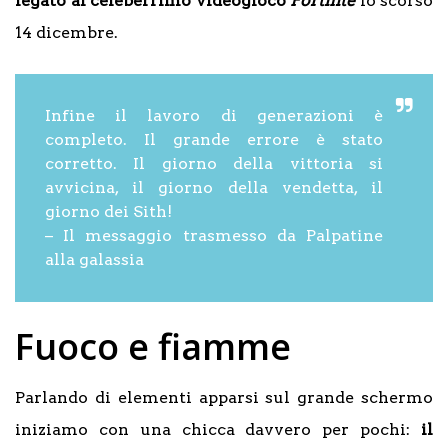
legato al celeberrimo videogioco
Fortnite
lo scorso
14 dicembre.
Infine il lavoro di generazioni è
completo. Il grande errore è stato
corretto. Il giorno della vittoria si
avvicina, il giorno della vendetta, il
giorno dei Sith!
–
Il messaggio trasmesso da Palpatine
alla galassia
Fuoco e fiamme
Parlando di elementi apparsi sul grande schermo
iniziamo con una chicca davvero per pochi:
il