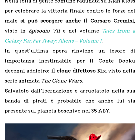
Nella folla di gente comune radunata su Ajan Kloss
per celebrare la vittoria finale contro le forze del
male
si può scorgere anche il Corsaro Cremisi
,
visto in
Episodio VII
e nel volume
Tales from a
Galaxy Far, Far Away: Aliens – Volume I
.
In quest’ultima opera rinviene un tesoro di
importanza inestimabile per il Conte Dooku
decenni addietro:
il clone difettoso Kix
, visto nella
serie animata
The Clone Wars
.
Salvatolo dall’ibernazione e arruolatolo nella sua
banda di pirati è probabile che anche lui sia
presente sul pianeta boschivo nel 35 ABY.