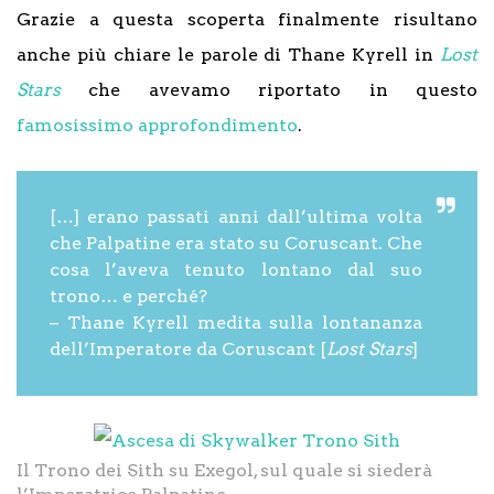
Grazie a questa scoperta finalmente risultano
anche più chiare le parole di Thane Kyrell in
Lost
Stars
che avevamo riportato in questo
famosissimo approfondimento
.
[…] erano passati anni dall’ultima volta
che Palpatine era stato su Coruscant. Che
cosa l’aveva tenuto lontano dal suo
trono… e perché?
– Thane Kyrell medita sulla lontananza
dell’Imperatore da Coruscant [
Lost Stars
]
Il Trono dei Sith su Exegol, sul quale si siederà