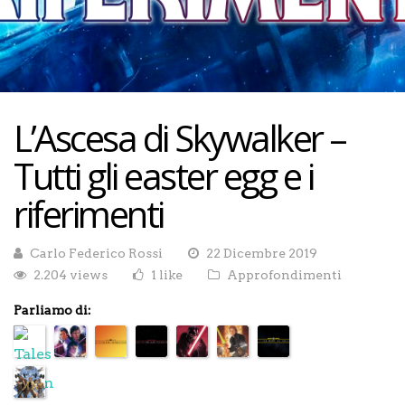
L’Ascesa di Skywalker –
Tutti gli easter egg e i
riferimenti
Carlo Federico Rossi
22 Dicembre 2019
2.204 views
1 like
Approfondimenti
Parliamo di: