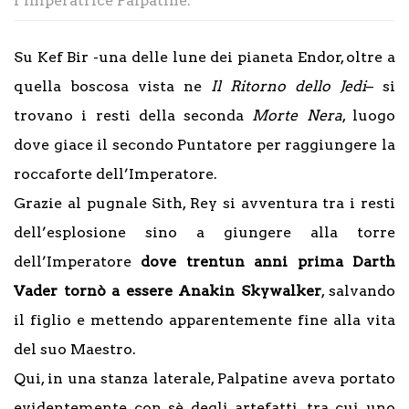
l’Imperatrice Palpatine.
Su Kef Bir -una delle lune dei pianeta Endor, oltre a
quella boscosa vista ne
Il Ritorno dello Jedi
– si
trovano i resti della seconda
Morte Nera
, luogo
dove giace il secondo Puntatore per raggiungere la
roccaforte dell’Imperatore.
Grazie al pugnale Sith, Rey si avventura tra i resti
dell’esplosione sino a giungere alla torre
dell’Imperatore
dove trentun anni prima Darth
Vader tornò a essere Anakin Skywalker
, salvando
il figlio e mettendo apparentemente fine alla vita
del suo Maestro.
Qui, in una stanza laterale, Palpatine aveva portato
evidentemente con sè degli artefatti, tra cui uno