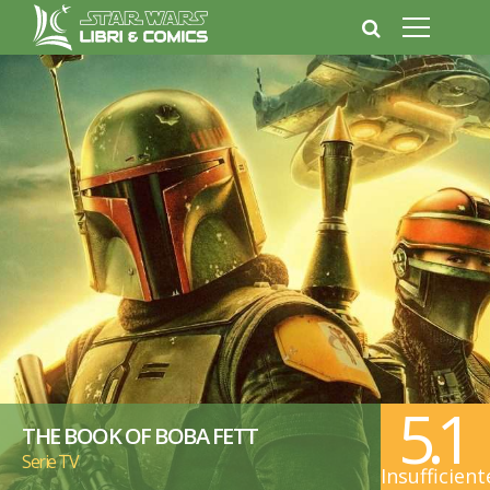
5.1
THE BOOK OF BOBA FETT
Serie TV
Insufficient