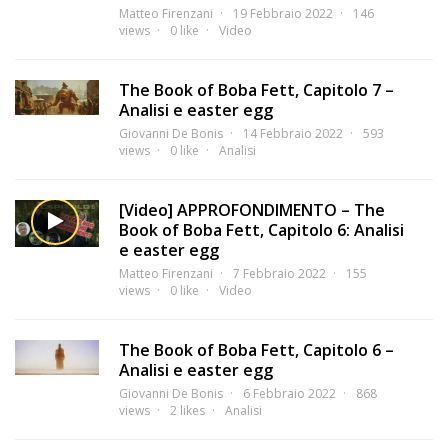
Matteo Firenzani
19 Febbraio 2022
146
views
0 like
Video
The Book of Boba Fett, Capitolo 7 –
Analisi e easter egg
Giovanni De Bonis
14 Febbraio 2022
593
views
0 like
Analisi
[Video] APPROFONDIMENTO – The
Book of Boba Fett, Capitolo 6: Analisi
e easter egg
Matteo Firenzani
7 Febbraio 2022
155
views
0 like
Video
The Book of Boba Fett, Capitolo 6 –
Analisi e easter egg
Giovanni De Bonis
6 Febbraio 2022
868
views
2 likes
Analisi