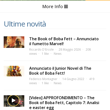
More Info
Ultime novità
The Book of Boba Fett – Annunciato
il fumetto Marvel!
Riccardo D'Ercole
28 Maggio 2026
208
views
1 like
News
Annunciato il Junior Novel di The
Book of Boba Fett!
Federico Montagner
14 Giugno 2022
419
views
1 like
News
[Video] APPROFONDIMENTO – The
Book of Boba Fett, Capitolo 7: Analisi
e easter egg