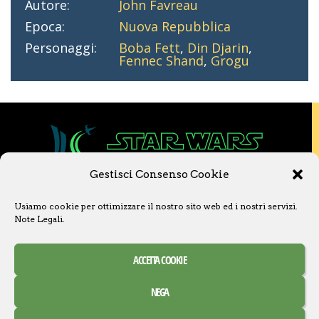
Autore:
John Favreau
Epoca:
Nuova Repubblica
Personaggi:
Boba Fett
,
Din Djarin
,
Fennec Shand
,
Grogu
Gestisci Consenso Cookie
Copyright © 2020 Star Wars Libri & Comics.
Usiamo cookie per ottimizzare il nostro sito web ed i nostri servizi.
Questo sito non è collegato a Lucasfilm LTD o
Note Legali
.
a The Walt Disney Company o ad altre
licenziatarie.
Ogni nome, titolo, immagine o qualsiasi altra
ACCETTA COOKIE
forma, appartiene ai propri detentori.
Contatti
Note Legali
NEGA