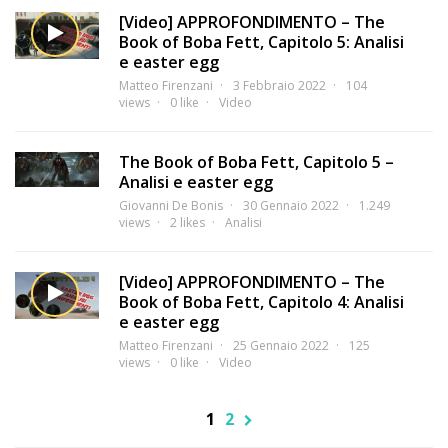
[Video] APPROFONDIMENTO – The
Book of Boba Fett, Capitolo 5: Analisi
e easter egg
Matteo Firenzani
3 Febbraio 2022
104
views
0 like
Video
The Book of Boba Fett, Capitolo 5 –
Analisi e easter egg
Giovanni De Bonis
30 Gennaio 2022
1.249
views
2 likes
Analisi
[Video] APPROFONDIMENTO – The
Book of Boba Fett, Capitolo 4: Analisi
e easter egg
Matteo Firenzani
25 Gennaio 2022
125
views
0 like
Video
1
2