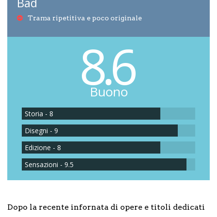
Bad
Trama ripetitiva e poco originale
8.6
Buono
Storia - 8
Disegni - 9
Edizione - 8
Sensazioni - 9.5
Dopo la recente infornata di opere e titoli dedicati