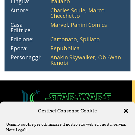
Lingua:
Italiano
Autore:
Charles Soule
,
Marco
Checchetto
Casa
Marvel
,
Panini Comics
Editrice:
Edizione:
Cartonato
,
Spillato
Epoca:
Repubblica
Personaggi:
Anakin Skywalker
,
Obi-Wan
Kenobi
Gestisci Consenso Cookie
Copyright © 2020 Star Wars Libri & Comics.
Usiamo cookie per ottimizzare il nostro sito web ed i nostri servizi.
Questo sito non è collegato a Lucasfilm LTD o
Note Legali
.
a The Walt Disney Company o ad altre