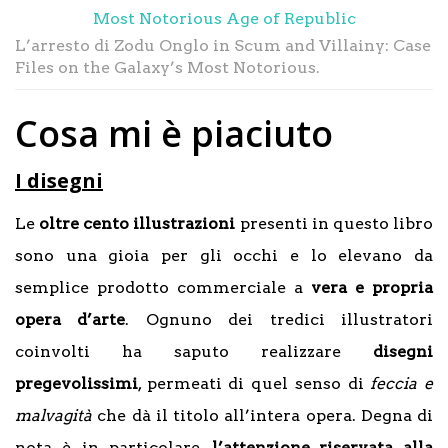
L’arresto di Zodu Onglo in Scum and Villainy: Case
Files on the Galaxy’s Most Notorious.
Cosa mi è piaciuto
I disegni
Le
oltre cento illustrazioni
presenti in questo libro
sono una gioia per gli occhi e lo elevano da
semplice prodotto commerciale a
vera e propria
opera d’arte
. Ognuno dei tredici illustratori
coinvolti ha saputo realizzare
disegni
pregevolissimi
, permeati di quel senso di
feccia e
malvagità
che dà il titolo all’intera opera. Degna di
nota è, in particolare,
l’attenzione riservata alla