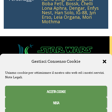
Boba Fett
,
Bossk
,
Chelli
Lona Aphra
,
Dengar
,
Enfys
Nest
,
Han Solo
,
IG-88
,
Jyn
Erso
,
Leia Organa
,
Mon
Mothma
Gestisci Consenso Cookie
Copyright © 2020 Star Wars Libri & Comics.
Usiamo cookie per ottimizzare il nostro sito web ed i nostri servizi.
Questo sito non è collegato a Lucasfilm LTD o
Note Legali
.
a The Walt Disney Company o ad altre
licenziatarie.
Ogni nome, titolo, immagine o qualsiasi altra
ACCETTA COOKIE
forma, appartiene ai propri detentori.
Contatti
Note Legali
NEGA