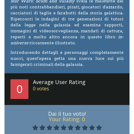
Star Wars: Scum and Villainy
svela le malefatte dei
più noti contrabbandieri, pirati, giocatori d'azzardo,
cacciatori di taglie e farabutti della storia galattica.
Ripercorri le indagini di tre generazioni di tutori
della legge nella galassia ed esamina rapporti,
immagini di videosorveglianza, mandati di cattura,
reperti e molto altro ancora in questo libro
in-
universe
riccamente illustrato.
Introducendo dettagli e personaggi completamente
nuovi, quest'opera getta una nuova luce sui più
famigerati criminali della galassia.
Average User Rating
0
0
votes
Dai il tuo voto!
Your Rating:
0