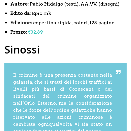
Autore:
Pablo Hidalgo (testi), AA.VV. (disegni)
Edito da:
Epic Ink
Edizione:
copertina rigida, colori, 128 pagine
Prezzo:
€32.89
Sinossi
Il crimine è una presenza costante nella
galassia, che si tratti dei loschi traffici ai
livelli più bassi di Coruscant o dei
sindacati del crimine organizzato
nell’Orlo Esterno, ma la considerazione
che le forze dell’ordine galattiche hanno
riservato alle azioni criminose è
cambiata ogniqualvolta vi sia stato un