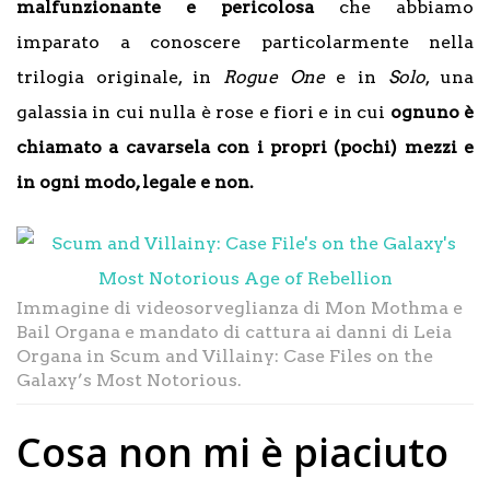
malfunzionante e pericolosa
che abbiamo
imparato a conoscere particolarmente nella
trilogia originale, in
Rogue One
e in
Solo
, una
galassia in cui nulla è rose e fiori e in cui
ognuno è
chiamato a cavarsela con i propri (pochi) mezzi e
in ogni modo, legale e non.
Immagine di videosorveglianza di Mon Mothma e
Bail Organa e mandato di cattura ai danni di Leia
Organa in Scum and Villainy: Case Files on the
Galaxy’s Most Notorious.
Cosa non mi è piaciuto