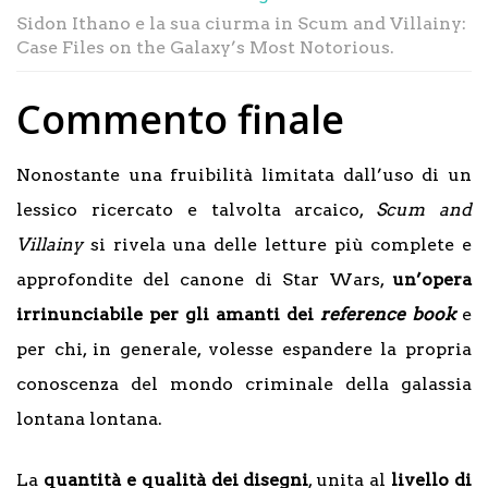
Sidon Ithano e la sua ciurma in Scum and Villainy:
Case Files on the Galaxy’s Most Notorious.
Commento finale
Nonostante una fruibilità limitata dall’uso di un
lessico ricercato e talvolta arcaico,
Scum and
Villainy
si rivela una delle letture più complete e
approfondite del canone di Star Wars,
un’opera
irrinunciabile per gli amanti dei
reference book
e
per chi, in generale, volesse espandere la propria
conoscenza del mondo criminale della galassia
lontana lontana.
La
quantità e qualità dei disegni
, unita al
livello di