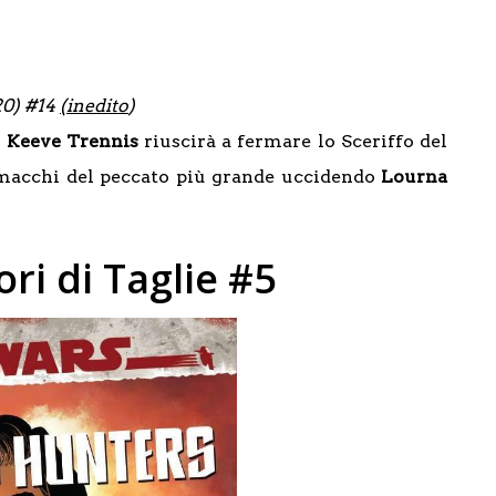
20) #14
(inedito
)
?
Keeve Trennis
riuscirà a fermare lo Sceriffo del
i macchi del peccato più grande uccidendo
Lourna
ri di Taglie #5