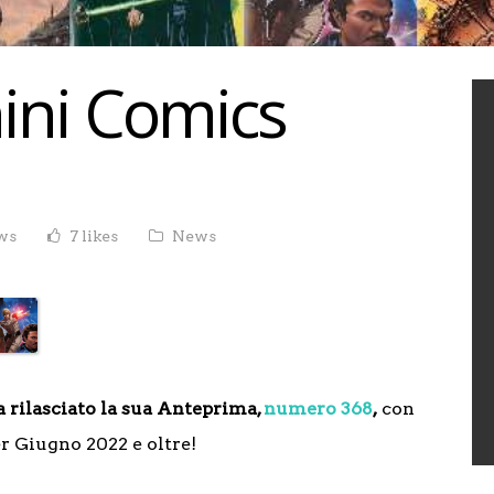
ini Comics
ews
7 likes
News
 rilasciato la sua Anteprima,
numero 368
,
con
er Giugno 2022 e oltre!