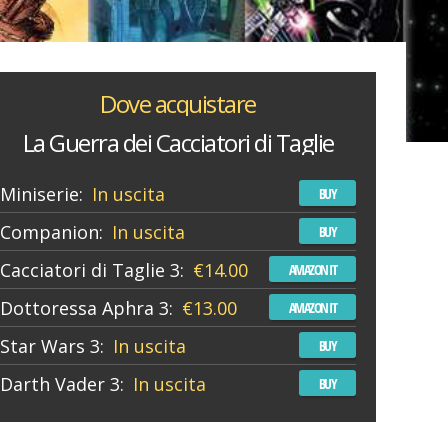
Dove acquistare
La Guerra dei Cacciatori di Taglie
Miniserie:
In uscita
BUY
Companion:
In uscita
BUY
Cacciatori di Taglie 3:
€14.00
AMAZON IT
Dottoressa Aphra 3:
€13.00
AMAZON IT
Star Wars 3:
In uscita
BUY
Darth Vader 3:
In uscita
BUY