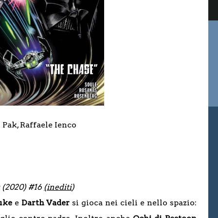
Pak, Raffaele Ienco
r (2020) #16
(inediti
)
uke
e
Darth Vader
si gioca nei cieli e nello spazio: