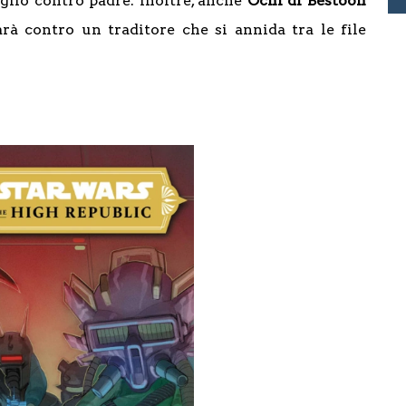
iglio contro padre. Inoltre, anche
Ochi di Bestoon
arà contro un traditore che si annida tra le file