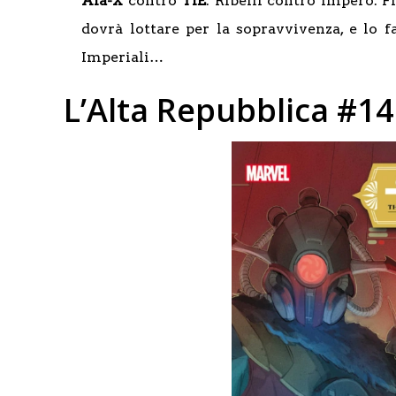
Ala-X
contro
TIE
. Ribelli contro Impero. F
dovrà lottare per la sopravvivenza, e lo f
Imperiali…
L’Alta Repubblica #14