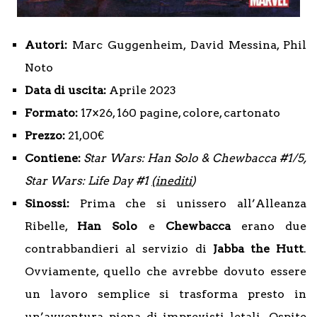
Autori:
Marc Guggenheim, David Messina, Phil
Noto
Data di uscita:
Aprile 2023
Formato:
17×26, 160 pagine, colore, cartonato
Prezzo:
21,00€
Contiene:
Star Wars: Han Solo & Chewbacca #1/5,
Star Wars: Life Day #1
(inediti
)
Sinossi:
Prima che si unissero all’Alleanza
Ribelle,
Han Solo
e
Chewbacca
erano due
contrabbandieri al servizio di
Jabba the Hutt
.
Ovviamente, quello che avrebbe dovuto essere
un lavoro semplice si trasforma presto in
un’avventura piena di imprevisti letali. Ospite