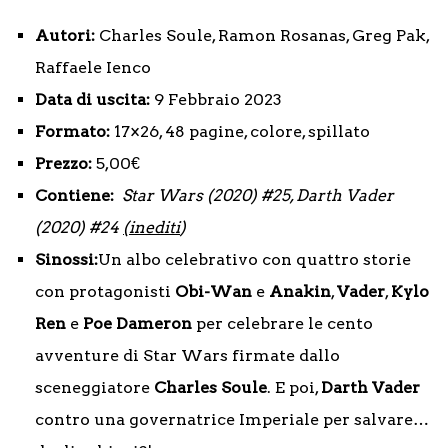
Autori:
Charles Soule, Ramon Rosanas, Greg Pak,
Raffaele Ienco
Data di uscita:
9 Febbraio 2023
Formato:
17×26, 48 pagine, colore, spillato
Prezzo:
5,00€
Contiene:
Star Wars (2020) #25, Darth Vader
(2020) #24
(inediti
)
Sinossi:
Un albo celebrativo con quattro storie
con protagonisti
Obi-Wan
e
Anakin
,
Vader
,
Kylo
Ren
e
Poe
Dameron
per celebrare le cento
avventure di Star Wars firmate dallo
sceneggiatore
Charles
Soule
. E poi,
Darth
Vader
contro una governatrice Imperiale per salvare…