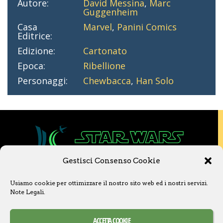
Autore:
David Messina
,
Marc
Guggenheim
Casa
Marvel
,
Panini Comics
Editrice:
Edizione:
Cartonato
Epoca:
Ribellione
Personaggi:
Chewbacca
,
Han Solo
Gestisci Consenso Cookie
Copyright © 2020 Star Wars Libri & Comics.
Usiamo cookie per ottimizzare il nostro sito web ed i nostri servizi.
Questo sito non è collegato a Lucasfilm LTD o
Note Legali
.
a The Walt Disney Company o ad altre
licenziatarie.
Ogni nome, titolo, immagine o qualsiasi altra
ACCETTA COOKIE
forma, appartiene ai propri detentori.