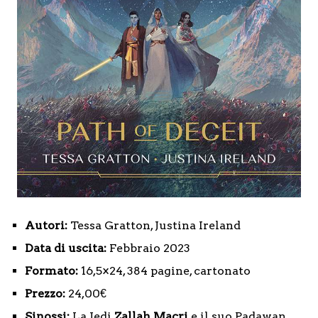
Autori:
Tessa Gratton, Justina Ireland
Data di uscita:
Febbraio 2023
Formato:
16,5×24, 384 pagine, cartonato
Prezzo:
24,00€
Sinossi:
La Jedi
Zallah Macri
e il suo Padawan