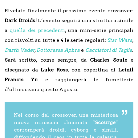
Rivelato finalmente il prossimo evento crossover:
Dark Droids!
L’evento seguirà una struttura simile
a
quella dei precedenti
, una mini-serie principali
con risvolti su tutte e 4 le serie regolari:
Star Wars
,
Darth Vader
,
Dottoressa Aphra
e
Cacciatori di Taglie
.
Sarà scritto, come sempre, da
Charles Soule
e
disegnato da
Luke Ross
, con copertina di
Leinil
Francis Yu
e raggiungerà le fumetterie
d’oltreoceano questo Agosto.
Nel corso del crossover, una misteriosa
nuova minaccia chiamata “
Scourge
”
corromperà droidi, cyborg e simili,
diffondendo il caos in tutta la galassia.