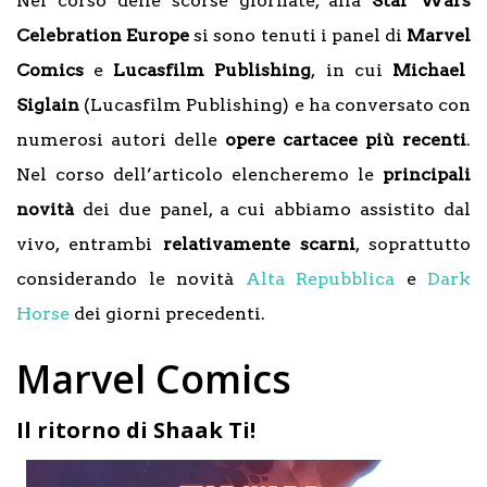
Nel corso delle scorse giornate, alla
Star Wars
Celebration Europe
si sono tenuti i panel di
Marvel
Comics
e
Lucasfilm
Publishing
,
in cui
Michael
Siglain
(Lucasfilm Publishing) e ha conversato con
numerosi autori delle
opere cartacee più recenti
.
Nel corso dell’articolo elencheremo le
principali
novità
dei due panel, a cui abbiamo assistito dal
vivo, entrambi
relativamente scarni
, soprattutto
considerando le novità
Alta Repubblica
e
Dark
Horse
dei giorni precedenti.
Marvel Comics
Il ritorno di Shaak Ti!