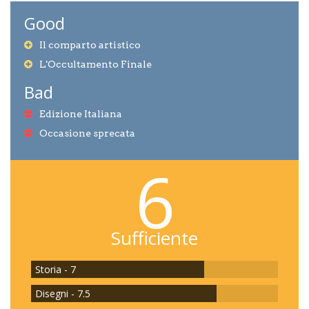
Good
Il comparto artistico
L'Occultamento Finale
Bad
Edizione Italiana
Occasione sprecata
6
Sufficiente
Storia - 7
Disegni - 7.5