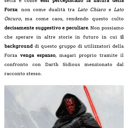
setta è come
essi percepiscano la natura della
Forza
: non come dualità tra
Lato Chiaro
e
Lato
Oscuro
, ma come caos, rendendo questo culto
decisamente suggestivo e peculiare
. Non possiamo
che sperare in altre storie in futuro in cui
il
background
di questo gruppo di utilizzatori della
Forza
venga espanso
, magari proprio tramite il
confronto con Darth Sidious menzionato dal
racconto stesso.