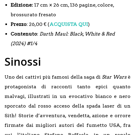
Edizione:
17 cm × 26 cm, 136 pagine, colore,
brossurato fresato
Prezzo
: 26,00 € (
ACQUISTA QUI
)
Contenuto
:
Darth Maul: Black, White & Red
(2024) #1/4
Sinossi
Uno dei cattivi più famosi della saga di
Star Wars
è
protagonista di racconti tanto epici quanto
malvagi, illustrati in un evocativo bianco e nero
sporcato dal rosso acceso della spada laser di un
Sith! Storie d’avventura, vendetta, azione e orrore
firmate dai migliori autori del fumetto USA, fra
cui l’italiano Stefano Raffaele, in un regalo