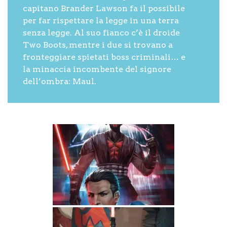
capitano Brander Lawson fa il possibile
per far rispettare la legge in una terra
senza legge. Al suo fianco c’è il droide
Two Boots, mentre i due si trovano a
fronteggiare spietati boss criminali… e
la minaccia incombente del signore
dell’ombra: Maul.