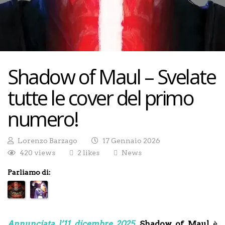
Shadow of Maul – Svelate
tutte le cover del primo
numero!
Lorenzo Barzago
17 Gennaio 2026
420 views
2 likes
News
Parliamo di:
Annunciata l’11 dicembre 2025
,
Shadow of Maul
è