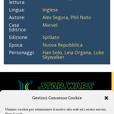
lettura:
Lingua:
Inglese
Autore:
Alex Segura
,
Phil Noto
Casa
Marvel
Editrice:
Edizione:
Spillato
Epoca:
Nuova Repubblica
Personaggi:
Han Solo
,
Leia Organa
,
Luke
Skywalker
Gestisci Consenso Cookie
Copyright © 2020 Star Wars Libri & Comics.
Usiamo cookie per ottimizzare il nostro sito web ed i nostri servizi.
Questo sito non è collegato a Lucasfilm LTD o
Note Legali
.