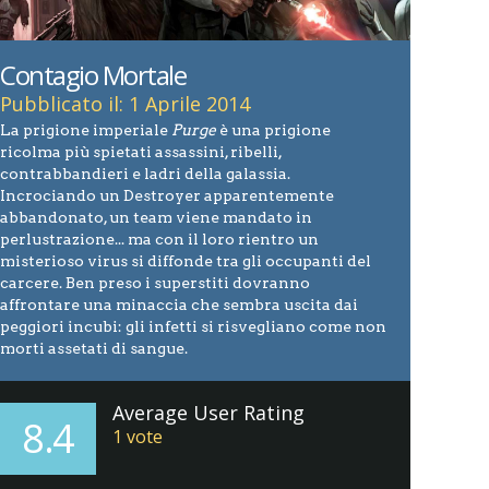
Contagio Mortale
Pubblicato il: 1 Aprile 2014
La prigione imperiale
Purge
è una prigione
ricolma più spietati assassini, ribelli,
contrabbandieri e ladri della galassia.
Incrociando un Destroyer apparentemente
abbandonato, un team viene mandato in
perlustrazione... ma con il loro rientro un
misterioso virus si diffonde tra gli occupanti del
carcere. Ben preso i superstiti dovranno
affrontare una minaccia che sembra uscita dai
peggiori incubi: gli infetti si risvegliano come non
morti assetati di sangue.
Average User Rating
8.4
1
vote