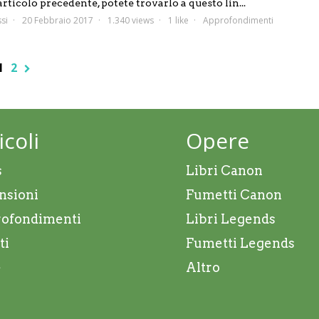
’articolo precedente, potete trovarlo a questo lin...
si
20 Febbraio 2017
1.340 views
1 like
Approfondimenti
1
2
icoli
Opere
s
Libri Canon
nsioni
Fumetti Canon
ofondimenti
Libri Legends
ti
Fumetti Legends
e
Altro