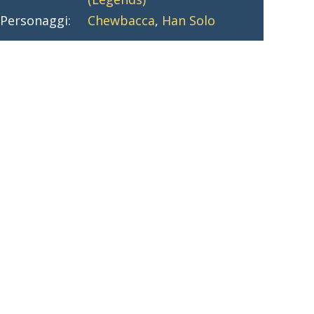
Personaggi:
Chewbacca
,
Han Solo