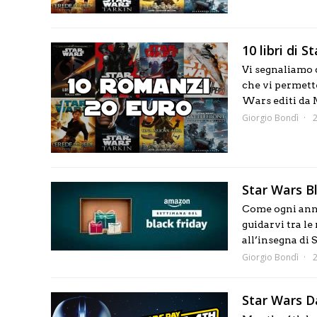
10 libri di 
Vi segnaliamo q
che vi permette
Wars editi da M
Giorgio Bondì
Star Wars Bl
Come ogni anno
guidarvi tra le
all’insegna di S
Giorgio Bondì
Star Wars D