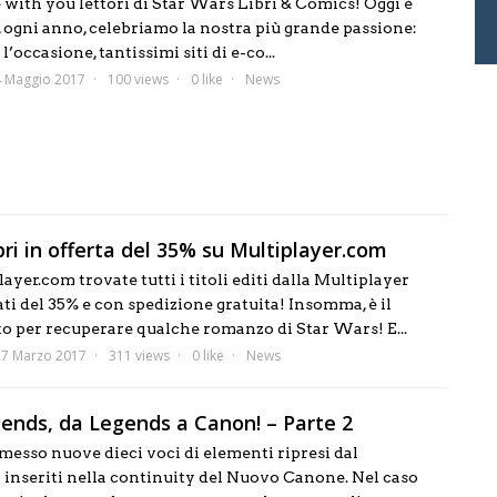
 with you lettori di Star Wars Libri & Comics! Oggi è
i, ogni anno, celebriamo la nostra più grande passione:
’occasione, tantissimi siti di e-co...
4 Maggio 2017
100 views
0 like
News
bri in offerta del 35% su Multiplayer.com
layer.com trovate tutti i titoli editi dalla Multiplayer
ti del 35% e con spedizione gratuita! Insomma, è il
 per recuperare qualche romanzo di Star Wars! E...
27 Marzo 2017
311 views
0 like
News
ends, da Legends a Canon! – Parte 2
esso nuove dieci voci di elementi ripresi dal
 inseriti nella continuity del Nuovo Canone. Nel caso