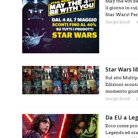
May the 4th be
il giorno in cu
Star Wars! Per l
Giorgio Bondì
Star Wars li
Sul sito Multip
Edizioni sconta
momento giusto
Giorgio Bondì
Da EU a Leg
Ecco come prom
Legends ed ora