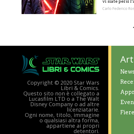
vi siate persi l
Carlo Federico Ros
Art
New
Rece
Copyright © 2020 Star Wars
Libri & Comics.
Appr
Questo sito non è collegato a
Lucasfilm LTD o a The Walt
Even
Disney Company o ad altre
licenziatarie.
Fier
Ogni nome, titolo, immagine
o qualsiasi altra forma,
appartiene ai propri
detentori.