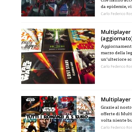
che hanno acco
da epidemie, vi
Carlo Federico Ros
Multiplayer
(aggiornato
Aggiornamento 
marzo della leg
un’ulteriore sc
Carlo Federico Ros
Multiplayer E
Grazie al nostr
offerte di Mul
volta niente bu
Carlo Federico Ros