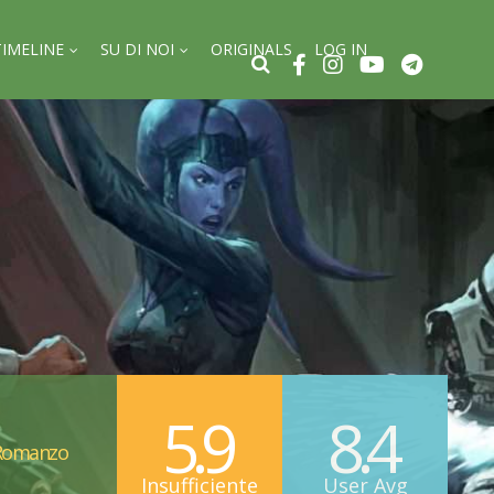
TIMELINE
SU DI NOI
ORIGINALS
LOG IN
5.9
8.4
Romanzo
Insufficiente
User Avg