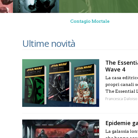
Contagio Mortale
Ultime novità
The Essentia
Wave 4
La casa editric
propri canali s
The Essential L
Francesca Daloiso
Epidemie gal
La galassia lo