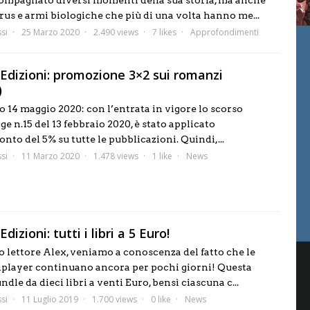
mpagnato diversi momenti della sua storia, ma anche
rus e armi biologiche che più di una volta hanno me...
si
25 Marzo 2020
2.490 views
7 likes
Approfondimenti
 Edizioni: promozione 3×2 sui romanzi
)
14 maggio 2020: con l’entrata in vigore lo scorso
ge n.15 del 13 febbraio 2020, è stato applicato
onto del 5% su tutte le pubblicazioni. Quindi,...
si
11 Marzo 2020
1.478 views
1 like
News
dizioni: tutti i libri a 5 Euro!
o lettore Alex, veniamo a conoscenza del fatto che le
tiplayer continuano ancora per pochi giorni! Questa
ndle da dieci libri a venti Euro, bensì ciascuna c...
si
11 Luglio 2019
1.700 views
0 like
News