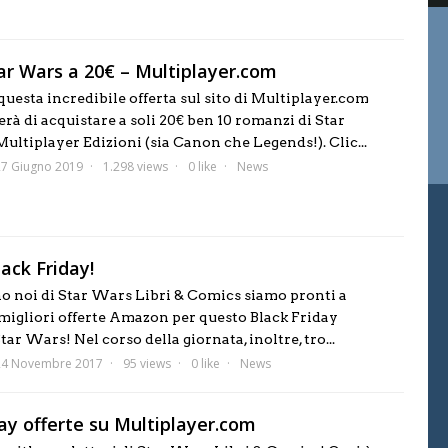
Star Wars a 20€ – Multiplayer.com
uesta incredibile offerta sul sito di Multiplayer.com
rà di acquistare a soli 20€ ben 10 romanzi di Star
ultiplayer Edizioni (sia Canon che Legends!). Clic...
27 Giugno 2019
1.298 views
0 like
News
ack Friday!
 noi di Star Wars Libri & Comics siamo pronti a
 migliori offerte Amazon per questo Black Friday
tar Wars! Nel corso della giornata, inoltre, tro...
24 Novembre 2017
95 views
0 like
News
ay offerte su Multiplayer.com