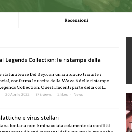
Recensioni
l Legends Collection: le ristampe della
e statunitense Del Rey, con un annuncio tramite i
ocial, conferma le uscite della Wave 4 delle ristampe
egends Collection. Questi, facenti parte della coll...
20 Aprile 2022
878 views
2 likes
News
attiche e virus stellari
ntana lontana non è minacciata solamente da conflitti