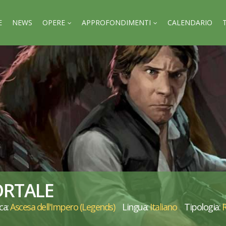
E
NEWS
OPERE
APPROFONDIMENTI
CALENDARIO
RTALE
ca:
Ascesa dell'Impero (Legends)
Lingua:
Italiano
Tipologia: