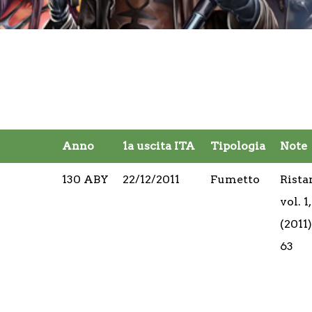
Anno
1a uscita ITA
Tipologia
Note
130 ABY
22/12/2011
Fumetto
Rista
vol. 
(2011)
63