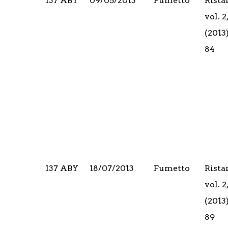
137 ABY
09/05/2013
Fumetto
Rista
vol. 
(2013
84
137 ABY
18/07/2013
Fumetto
Rista
vol. 
(2013
89