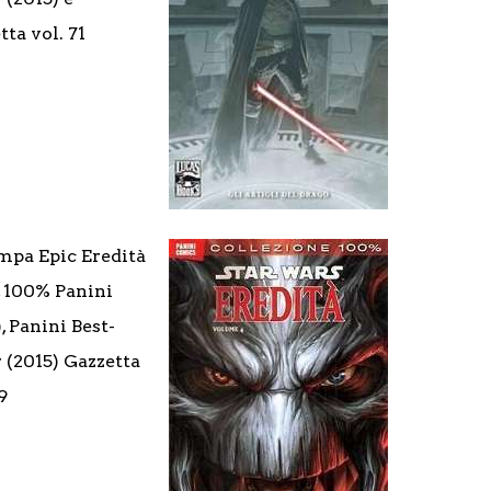
tta vol. 71
mpa Epic Eredità
2, 100% Panini
, Panini Best-
r (2015) Gazzetta
9