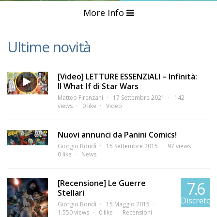
More Info
Ultime novità
[Video] LETTURE ESSENZIALI – Infinità:
Il What If di Star Wars
Matteo Firenzani
17 Settembre 2021
142
views
0 like
Video
Nuovi annunci da Panini Comics!
Giorgio Bondì
15 Settembre 2015
97 views
0 like
News
[Recensione] Le Guerre
7.6
Stellari
Discreto
Giorgio Bondì
15 Maggio 2015
1.550 views
0 like
Recensioni