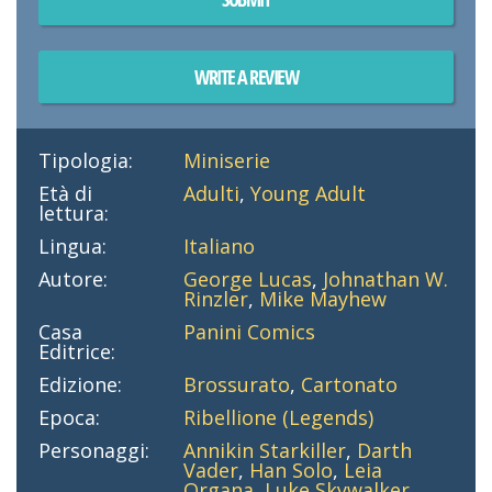
WRITE A REVIEW
Tipologia:
Miniserie
Età di
Adulti
,
Young Adult
lettura:
Lingua:
Italiano
Autore:
George Lucas
,
Johnathan W.
Rinzler
,
Mike Mayhew
Casa
Panini Comics
Editrice:
Edizione:
Brossurato
,
Cartonato
Epoca:
Ribellione (Legends)
Personaggi:
Annikin Starkiller
,
Darth
Vader
,
Han Solo
,
Leia
Organa
,
Luke Skywalker