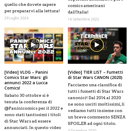
quello che dovete sapere
comics americani
per prepararvi alla lettura!
dall'Italia!
29 Luglio 2024
16 Settembre 2022
[Video] VLOG – Panini
[Video] TIER LIST – Fumetti
Comics Star Wars: gli
di Star Wars CANON (2020)
annunci 2022 a Lucca
Facciamo una classifica di
Comics!
tutti i fumetti di Star Wars
Sabato 30 ottobre si è
canonici! Dal 2014 al 2020
tenuta la conferenza di
ne sono usciti moltissimi, li
@Paninicomics per il 2022 e
vediamo tutti insieme con
sono stati tantissimi i titoli
un breve commento SENZA
di Star Wars ad essere
SPOILER ad ogni titolo.
annunciati. In questo video
3 Dicembre 2020