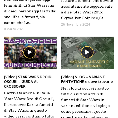
letture a fumetti che dovete
femminili di Star Wars ma
assolutamente leggere, vale
di dieci personaggi tratti dai
a dire: Star Wars 2015:
suoi libri e fumetti, sia
Skywalker Colpisce, St...
canon che Le...
26 Novembre 2024
8 Marzo 2025
[Video] STAR WARS DROIDI
[Video] VLOG – VARIANT
OSCURI – GUIDA AL
FANTATICHE e dove trovarle
CROSSOVER
Nel vlog di oggi vi mostro
È arrivata anche in Italia
tutti gli ultimi arrivi di
"Star Wars: Droidi Oscuri",
fumetti di Star Wars in
il crossover Dark a fumetti
variant edition e vi spiego
di Star Wars. In questo
come procurarvi queste
video vi raccontiamo tutto
copertine alternative per i