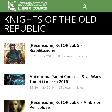
KNIGHTS OF THE OLD
REPUBLIC
[Recensione] KotOR vol. 5 –
Riabilitazione
31 Ottobre 2015
830 views
Recensioni
Anteprima Panini Comics – Star Wars
fumetti marzo 2016
15 Gennaio 2016
65 views
News
[Recensione] KotOR vol. 6 – Ambizioni
Pericolose