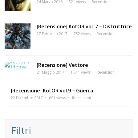
24 Marzo 2016
521 views
Recensioni
[Recensione] KotOR vol. 7 – Distruttrice
17 Febbraio 2017
752 views
Recensioni
[Recensione] Vettore
21 Maggio 2017
1.511 views
Recensioni
[Recensione] KotOR vol.9 – Guerra
22 Dicembre 2017
891 views
Recensioni
Filtri