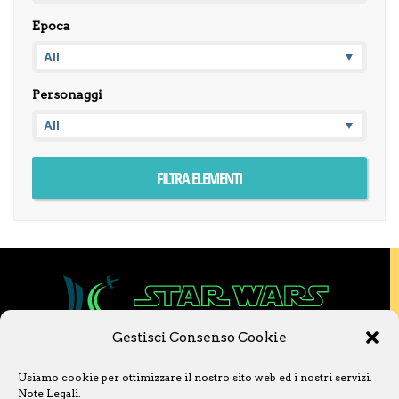
Epoca
Personaggi
Gestisci Consenso Cookie
Copyright © 2020 Star Wars Libri & Comics.
Usiamo cookie per ottimizzare il nostro sito web ed i nostri servizi.
Questo sito non è collegato a Lucasfilm LTD o
Note Legali
.
a The Walt Disney Company o ad altre