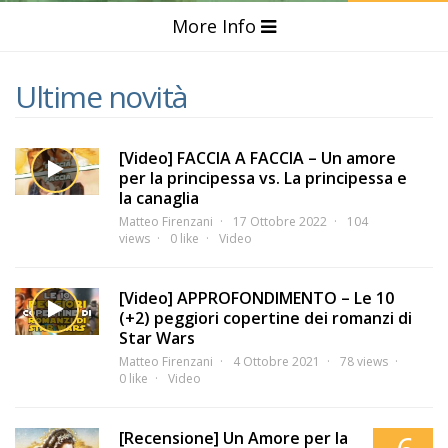
More Info
Ultime novità
[Video] FACCIA A FACCIA – Un amore
per la principessa vs. La principessa e
la canaglia
Matteo Firenzani
17 Ottobre 2022
104
views
0 like
Video
[Video] APPROFONDIMENTO – Le 10
(+2) peggiori copertine dei romanzi di
Star Wars
Matteo Firenzani
4 Ottobre 2021
78 views
0 like
Video
[Recensione] Un Amore per la