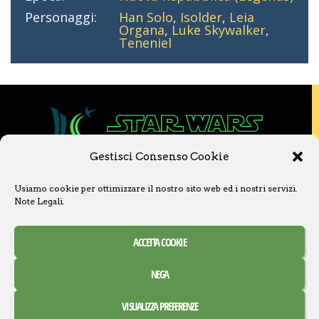
Personaggi:
Han Solo
,
Isolder
,
Leia
Organa
,
Luke Skywalker
,
Teneniel
Gestisci Consenso Cookie
Copyright © 2020 Star Wars Libri & Comics.
Usiamo cookie per ottimizzare il nostro sito web ed i nostri servizi.
Questo sito non è collegato a Lucasfilm LTD o
Note Legali
.
a The Walt Disney Company o ad altre
licenziatarie.
Ogni nome, titolo, immagine o qualsiasi altra
ACCETTA COOKIE
forma, appartiene ai propri detentori.
Contatti
Note Legali
NEGA
Creative Commons Attribuzione – Non commerciale –
VISUALIZZA PREFERENZE
Condividi allo stesso modo 3.0 Italia