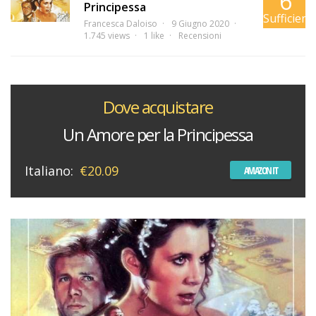
6
Principessa
Sufficient
Francesca Daloiso
9 Giugno 2020
1.745 views
1 like
Recensioni
Dove acquistare
Un Amore per la Principessa
Italiano:
€20.09
AMAZON IT