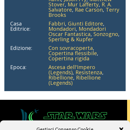
Stover
,
Mur Lafferty
,
R. A.
Salvatore
,
Rae Carson
,
Terry
Brooks
Casa
Fabbri
,
Giunti Editore
,
Editrice:
Mondadori
,
Mondadori
Oscar Fantastica
,
Sonzogno
,
Sperling & Kupfer
Edizione:
Con sovracoperta
,
Copertina flessibile
,
Copertina rigida
Epoca:
Ascesa dell'Impero
(Legends)
,
Resistenza
,
Ribellione
,
Ribellione
(Legends)
Gestisci Consenso Cookie