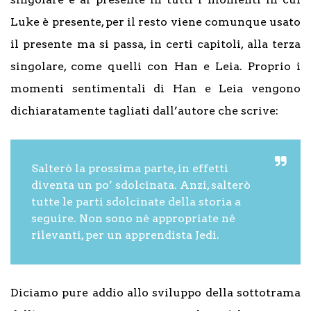
Luke è presente, per il resto viene comunque usato
il presente ma si passa, in certi capitoli, alla terza
singolare, come quelli con Han e Leia. Proprio i
momenti sentimentali di Han e Leia vengono
dichiaratamente tagliati dall’autore che scrive:
Salterò la prossima parte, in effetti
diventa un po’ sdolcinata. Anzi, salterò
tutte le parti sdolcinate della storia a
seguire. Non sono né appropriate né
rilevanti, per un apprendista Jedi.
Diciamo pure addio allo sviluppo della sottotrama