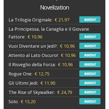
Novelization
La Trilogia Originale:
€ 21,97
AMAZON IT
La Principessa, la Canaglia e il Giovane
Fattore:
€ 10,96
AMAZON IT
Vuoi Diventare un Jedi?:
€ 10,96
AMAZON IT
Attento al Lato Oscuro!:
€ 10,96
AMAZON IT
Il Risveglio della Forza:
€ 10,96
AMAZON IT
Rogue One:
€ 12,75
AMAZON IT
Gli Ultimi Jedi:
€ 11,90
AMAZON IT
The Rise of Skywalker:
€ 24,79
AMAZON IT
Solo:
€ 15,20
AMAZON IT