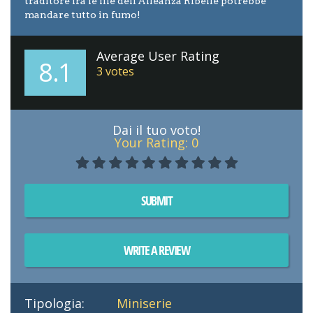
traditore fra le file dell'Alleanza Ribelle potrebbe
mandare tutto in fumo!
Average User Rating
8.1
3
votes
Dai il tuo voto!
Your Rating:
0
SUBMIT
WRITE A REVIEW
Tipologia:
Miniserie