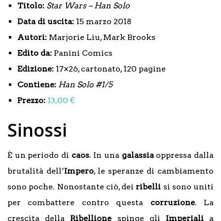
Titolo:
Star Wars – Han Solo
Data di uscita:
15 marzo 2018
Autori:
Marjorie Liu, Mark Brooks
Edito da:
Panini Comics
Edizione:
17×26, cartonato, 120 pagine
Contiene:
Han Solo
#1/5
Prezzo:
13,00 €
Sinossi
È un periodo di
caos
. In una
galassia
oppressa dalla
brutalità dell’
Impero
, le speranze di cambiamento
sono poche. Nonostante ciò, dei
ribelli
si sono uniti
per combattere contro questa
corruzione
. La
crescita della
Ribellione
spinge gli
Imperiali
a