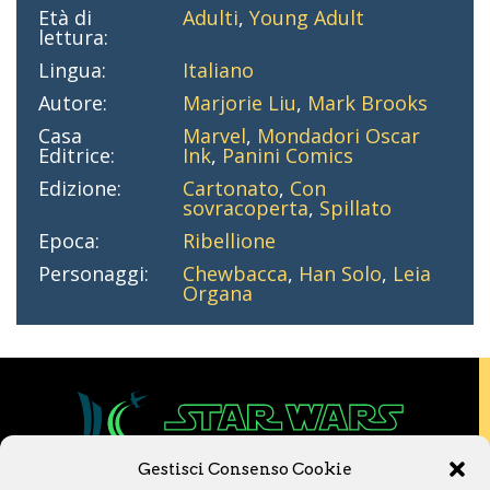
Età di
Adulti
,
Young Adult
lettura:
Lingua:
Italiano
Autore:
Marjorie Liu
,
Mark Brooks
Casa
Marvel
,
Mondadori Oscar
Editrice:
Ink
,
Panini Comics
Edizione:
Cartonato
,
Con
sovracoperta
,
Spillato
Epoca:
Ribellione
Personaggi:
Chewbacca
,
Han Solo
,
Leia
Organa
Gestisci Consenso Cookie