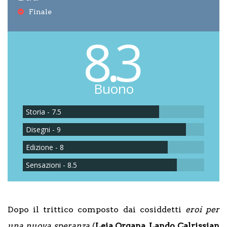
Finale
8.3
Buono
Storia - 7.5
Disegni - 9
Edizione - 8
Sensazioni - 8.5
Dopo il trittico composto dai cosiddetti
eroi per
una nuova speranza
(
Leia Organa
,
Lando Calrissian