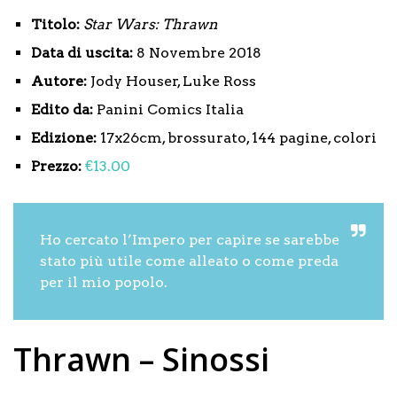
Titolo:
Star Wars: Thrawn
Data di uscita:
8 Novembre 2018
Autore:
Jody Houser, Luke Ross
Edito da:
Panini Comics Italia
Edizione:
17x26cm, brossurato, 144 pagine, colori
Prezzo:
€13.00
Ho cercato l’Impero per capire se sarebbe
stato più utile come alleato o come preda
per il mio popolo.
Thrawn – Sinossi