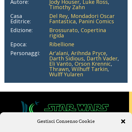
Autore:
Jody Houser
,
Luke Ross
,
Timothy Zahn
Casa
Del Rey
,
Mondadori Oscar
Editrice:
Fantastica
,
Panini Comics
Edizione:
Brossurato
,
Copertina
rigida
Epoca:
Ribellione
Personaggi:
Ar'alani
,
Arihnda Pryce
,
Darth Sidious
,
Darth Vader
,
Eli Vanto
,
Orson Krennic
,
Thrawn
,
Wilhuff Tarkin
,
Wulff Yularen
Gestisci Consenso Cookie
Copyright © 2020 Star Wars Libri & Comics.