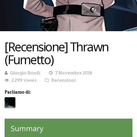
[Recensione] Thrawn
(Fumetto)
Giorgio Bondì
7 Novembre 2018
2.299 views
Recensioni
Parliamo di:
Summary