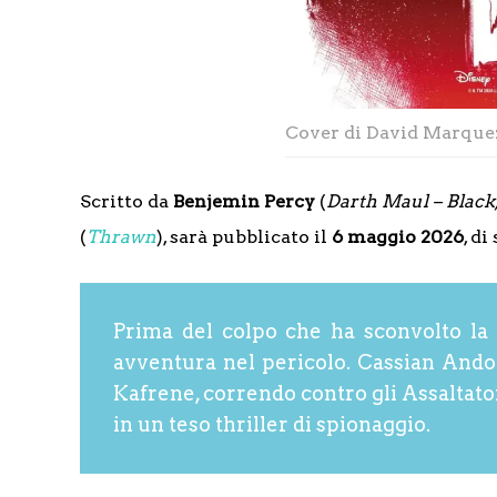
Cover di David Marquez
Scritto da
Benjemin Percy
(
Darth Maul – Black
(
Thrawn
), sarà pubblicato il
6 maggio 2026
, di
Prima del colpo che ha sconvolto la G
avventura nel pericolo. Cassian Andor 
Kafrene, correndo contro gli Assaltatori,
in un teso thriller di spionaggio.