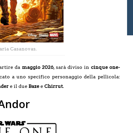
aria Casanovas.
artire da
maggio 2026
, sarà diviso in
cinque one-
cato a uno specifico personaggio della pellicola:
ader
e il due
Baze
e
Chirrut
.
 Andor