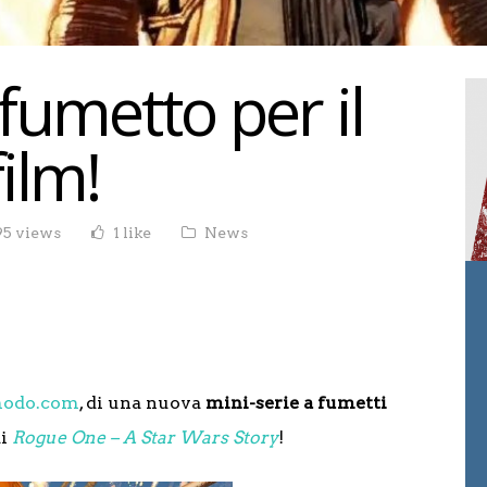
fumetto per il
ilm!
95 views
1 like
News
modo.com
, di una nuova
mini-serie a fumetti
di
Rogue One – A Star Wars Story
!