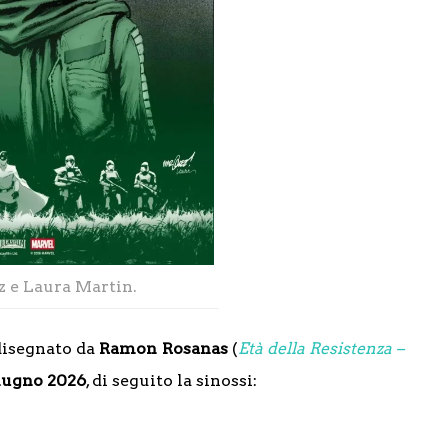
 e Laura Martin.
 disegnato da
Ramon Rosanas
(
Età della Resistenza –
iugno 2026
, di seguito la sinossi: