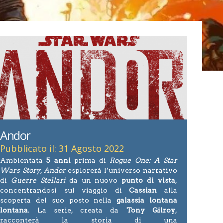
Andor
Pubblicato il: 31 Agosto 2022
Ambientata
5 anni
prima di
Rogue One: A Star
Wars Story
,
Andor
esplorerà l’universo narrativo
di
Guerre Stellari
da un nuovo
punto di vista
,
concentrandosi sul viaggio di
Cassian
alla
scoperta del suo posto nella
galassia lontana
lontana
. La serie, creata da
Tony Gilroy
,
racconterà la storia di una