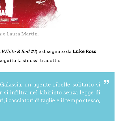
 e Laura Martin.
, White & Red #1
) e disegnato da
Luke Ross
 seguito la sinossi tradotta:
alassia, un agente ribelle solitario si
si infiltra nel labirinto senza legge di
 i cacciatori di taglie e il tempo stesso,