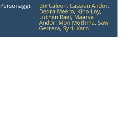
Personaggi:
Bix Caleen
,
Cassian Andor
,
Dedra Meero
,
Kino Loy
,
Luthen Rael
,
Maarva
Andor
,
Mon Mothma
,
Saw
Gerrera
,
Syril Karn