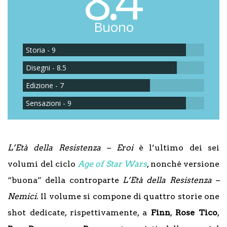
8.4
Buono
Storia - 9
Disegni - 8.5
Edizione - 7
Sensazioni - 9
L’Età della Resistenza – Eroi
è l’ultimo dei sei
volumi del ciclo
Age of Star Wars
, nonché versione
“buona” della controparte
L’Età della Resistenza –
Nemici.
Il volume si compone di quattro storie one
shot dedicate, rispettivamente, a
Finn
,
Rose
Tico
,