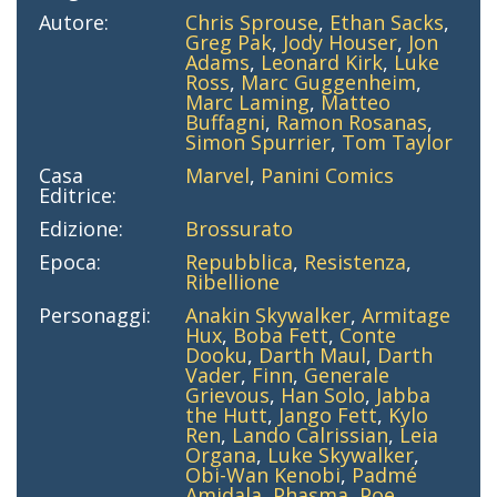
Autore:
Chris Sprouse
,
Ethan Sacks
,
Greg Pak
,
Jody Houser
,
Jon
Adams
,
Leonard Kirk
,
Luke
Ross
,
Marc Guggenheim
,
Marc Laming
,
Matteo
Buffagni
,
Ramon Rosanas
,
Simon Spurrier
,
Tom Taylor
Casa
Marvel
,
Panini Comics
Editrice:
Edizione:
Brossurato
Epoca:
Repubblica
,
Resistenza
,
Ribellione
Personaggi:
Anakin Skywalker
,
Armitage
Hux
,
Boba Fett
,
Conte
Dooku
,
Darth Maul
,
Darth
Vader
,
Finn
,
Generale
Grievous
,
Han Solo
,
Jabba
the Hutt
,
Jango Fett
,
Kylo
Ren
,
Lando Calrissian
,
Leia
Organa
,
Luke Skywalker
,
Obi-Wan Kenobi
,
Padmé
Amidala
,
Phasma
,
Poe