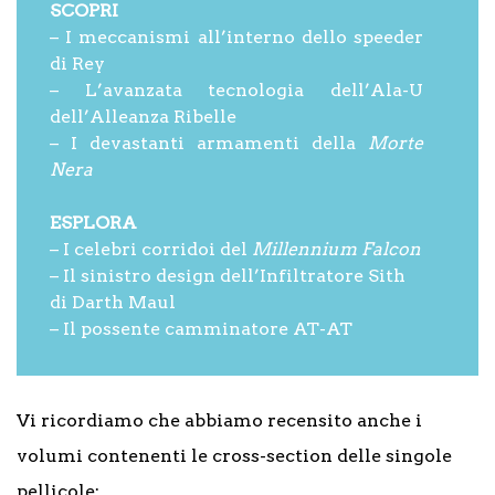
SCOPRI
– I meccanismi all’interno dello speeder
di Rey
– L’avanzata tecnologia dell’Ala-U
dell’Alleanza Ribelle
– I devastanti armamenti della
Morte
Nera
ESPLORA
– I celebri corridoi del
Millennium Falcon
– Il sinistro design dell’Infiltratore Sith
di Darth Maul
– Il possente camminatore AT-AT
Vi ricordiamo che abbiamo recensito anche i
volumi contenenti le cross-section delle singole
pellicole: