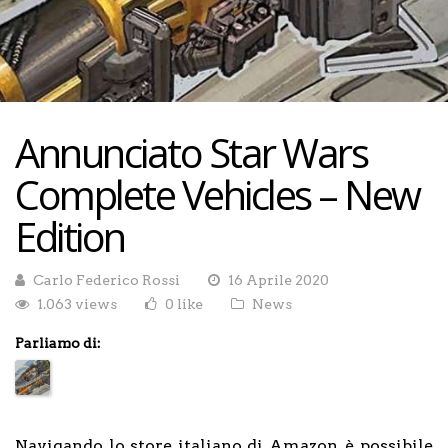
Annunciato Star Wars
Complete Vehicles – New
Edition
Carlo Federico Rossi
16 Aprile 2020
1.063 views
0 like
News
Parliamo di:
Navigando lo store italiano di Amazon, è possibile