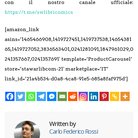
con il nostro canale ufficiale:
https://t.me/swlibricomics
[amazon_link
asins=’1465466908,1419727451,1419737538,14654381
65,1419727052,3836563401,0241281091,1847961029,0
241357667,0241357691′ template=’ProductCarousel’
store=’stawarlibcom-21′ marketplace=’IT’
link_id=’21a4b534-d0a8-4ca8-91e5-685a8faf975d’]
Written by
Carlo Federico Rossi