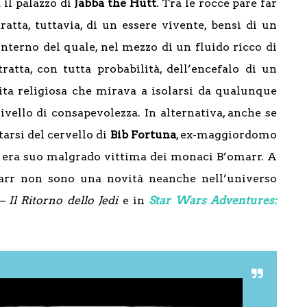
 il palazzo di
Jabba
the
Hutt
. Tra le rocce pare far
tratta, tuttavia, di un essere vivente, bensì di un
interno del quale, nel mezzo di un fluido ricco di
 tratta, con tutta probabilità, dell’encefalo di un
ita religiosa che mirava a isolarsi da qualunque
vello di consapevolezza. In alternativa, anche se
tarsi del cervello di
Bib Fortuna
, ex-maggiordomo
, era suo malgrado vittima dei monaci B’omarr. A
marr non sono una novità neanche nell’universo
– Il Ritorno dello Jedi
e in
Star Wars Adventures: