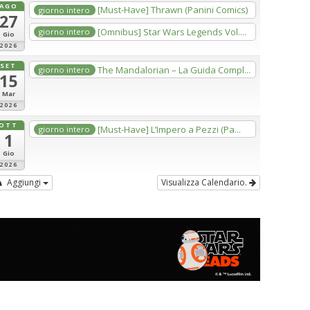
AGO
[Must-Have] Thrawn (Panini Comics)
giorno intero
27
[Omnibus] Star Wars Legends Vol....
giorno intero
Gio
2026
SET
The Mandalorian – La Guida Compl...
giorno intero
15
Mar
2026
OTT
[Must-Have] L’Impero a Pezzi (Pa...
giorno intero
1
Gio
2026
Aggiungi
Visualizza Calendario.