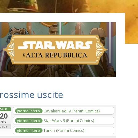
rossime uscite
AGO
Cavalieri Jedi 9 (Panini Comics)
giorno intero
20
Star Wars 9 (Panini Comics)
giorno intero
Gio
2026
Tarkin (Panini Comics)
giorno intero